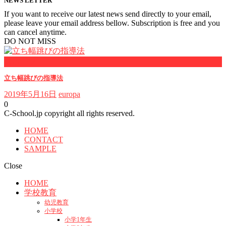
NEWS LETTER
If you want to receive our latest news send directly to your email,
please leave your email address bellow. Subscription is free and you
can cancel anytime.
DO NOT MISS
スポーツ
立ち幅跳びの指導法
2019年5月16日
europa
0
C-School.jp copyright all rights reserved.
HOME
CONTACT
SAMPLE
Close
HOME
学校教育
幼児教育
小学校
小学1年生