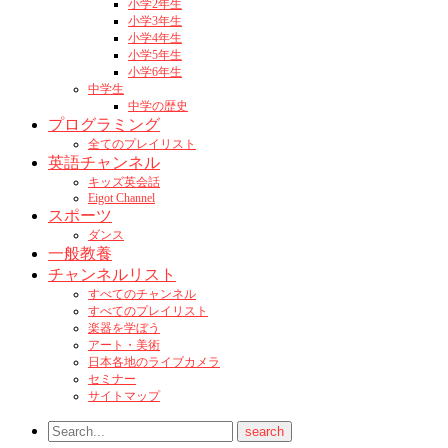
小学2年生
小学3年生
小学4年生
小学5年生
小学6年生
中学生
中学の歴史
プログラミング
全てのプレイリスト
英語チャンネル
キッズ英会話
Eigot Channel
スポーツ
ダンス
一般教養
チャンネルリスト
すべてのチャンネル
すべてのプレイリスト
楽器を学ぼう
アート・美術
日本各地のライブカメラ
セミナー
サイトマップ