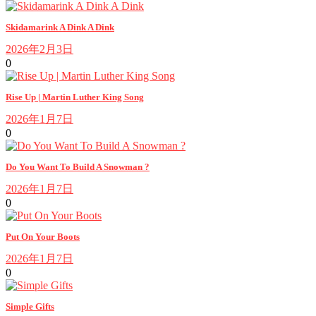
Skidamarink A Dink A Dink
2026年2月3日
0
Rise Up | Martin Luther King Song
2026年1月7日
0
Do You Want To Build A Snowman ?
2026年1月7日
0
Put On Your Boots
2026年1月7日
0
Simple Gifts