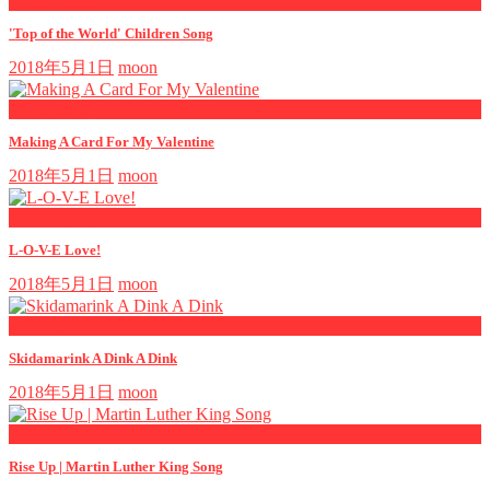
now playing
'Top of the World' Children Song
2018年5月1日
moon
now playing
Making A Card For My Valentine
2018年5月1日
moon
now playing
L-O-V-E Love!
2018年5月1日
moon
now playing
Skidamarink A Dink A Dink
2018年5月1日
moon
now playing
Rise Up | Martin Luther King Song