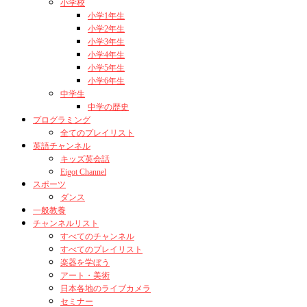
小学校
小学1年生
小学2年生
小学3年生
小学4年生
小学5年生
小学6年生
中学生
中学の歴史
プログラミング
全てのプレイリスト
英語チャンネル
キッズ英会話
Eigot Channel
スポーツ
ダンス
一般教養
チャンネルリスト
すべてのチャンネル
すべてのプレイリスト
楽器を学ぼう
アート・美術
日本各地のライブカメラ
セミナー