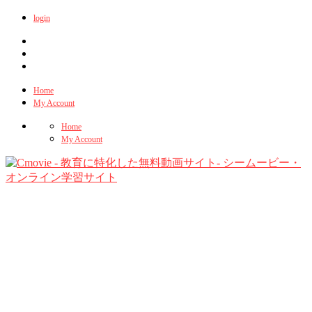
login
Home
My Account
Home
My Account