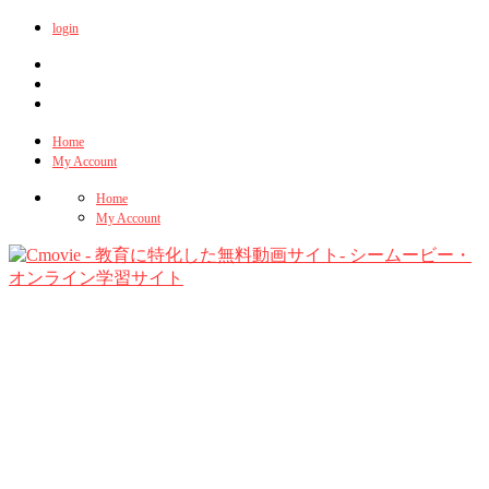
login
Home
My Account
Home
My Account