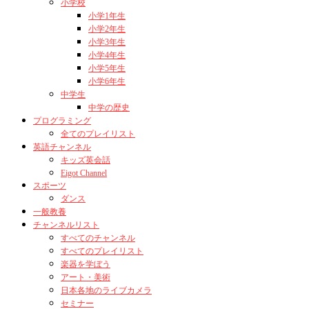
小学校
小学1年生
小学2年生
小学3年生
小学4年生
小学5年生
小学6年生
中学生
中学の歴史
プログラミング
全てのプレイリスト
英語チャンネル
キッズ英会話
Eigot Channel
スポーツ
ダンス
一般教養
チャンネルリスト
すべてのチャンネル
すべてのプレイリスト
楽器を学ぼう
アート・美術
日本各地のライブカメラ
セミナー