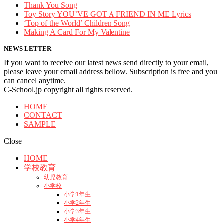
Thank You Song
Toy Story YOU’VE GOT A FRIEND IN ME Lyrics
‘Top of the World’ Children Song
Making A Card For My Valentine
NEWS LETTER
If you want to receive our latest news send directly to your email,
please leave your email address bellow. Subscription is free and you
can cancel anytime.
C-School.jp copyright all rights reserved.
HOME
CONTACT
SAMPLE
Close
HOME
学校教育
幼児教育
小学校
小学1年生
小学2年生
小学3年生
小学4年生