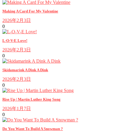
Making A Card For My Valentine
2026年2月3日
0
L-O-V-E Love!
2026年2月3日
0
Skidamarink A Dink A Dink
2026年2月3日
0
Rise Up | Martin Luther King Song
2026年1月7日
0
Do You Want To Build A Snowman ?