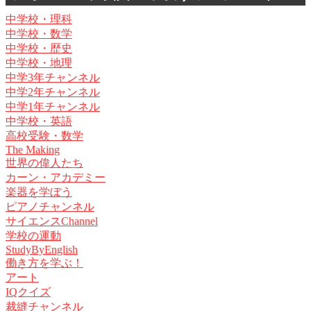
中学校・理科
中学校・数学
中学校・歴史
中学校・地理
中学3年チャンネル
中学2年チャンネル
中学1年チャンネル
中学校・英語
高校受験・数学
The Making
世界の偉人たち
カーン・アカデミー
楽器を学ぼう
ピアノチャンネル
サイエンスChannel
学校の運動
StudyByEnglish
働き方を学ぶ！
アート
IQクイズ
裁縫チャンネル