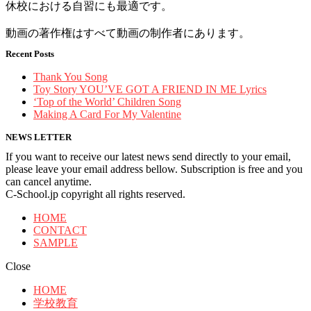
休校における自習にも最適です。
動画の著作権はすべて動画の制作者にあります。
Recent Posts
Thank You Song
Toy Story YOU’VE GOT A FRIEND IN ME Lyrics
‘Top of the World’ Children Song
Making A Card For My Valentine
NEWS LETTER
If you want to receive our latest news send directly to your email,
please leave your email address bellow. Subscription is free and you
can cancel anytime.
C-School.jp copyright all rights reserved.
HOME
CONTACT
SAMPLE
Close
HOME
学校教育