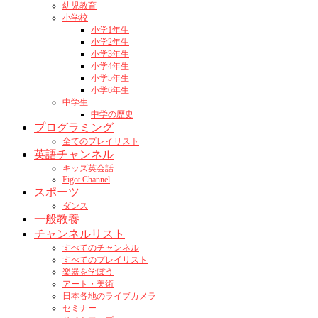
幼児教育
小学校
小学1年生
小学2年生
小学3年生
小学4年生
小学5年生
小学6年生
中学生
中学の歴史
プログラミング
全てのプレイリスト
英語チャンネル
キッズ英会話
Eigot Channel
スポーツ
ダンス
一般教養
チャンネルリスト
すべてのチャンネル
すべてのプレイリスト
楽器を学ぼう
アート・美術
日本各地のライブカメラ
セミナー