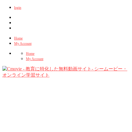
login
Home
My Account
Home
My Account