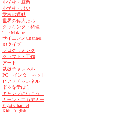
小学校・算数
小学校・歴史
学校の運動
世界の偉人たち
クッキング・料理
The Making
サイエンスChannel
IQクイズ
プログラミング
クラフト・工作
アート
裁縫チャンネル
PC・インターネット
ピアノチャンネル
楽器を学ぼう
キャンプに行こう！
カーン・アカデミー
Eigot Channel
Kids English