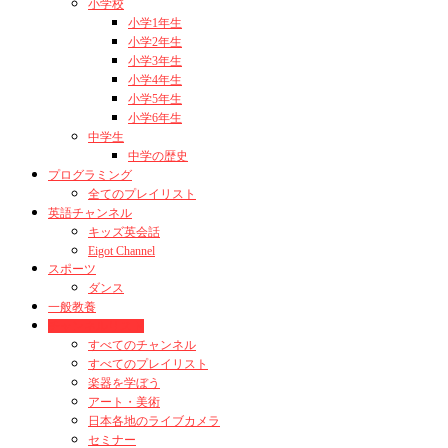
小学校
小学1年生
小学2年生
小学3年生
小学4年生
小学5年生
小学6年生
中学生
中学の歴史
プログラミング
全てのプレイリスト
英語チャンネル
キッズ英会話
Eigot Channel
スポーツ
ダンス
一般教養
チャンネルリスト
すべてのチャンネル
すべてのプレイリスト
楽器を学ぼう
アート・美術
日本各地のライブカメラ
セミナー