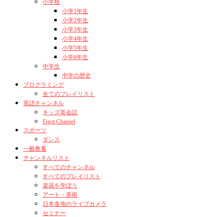
小学校
小学1年生
小学2年生
小学3年生
小学4年生
小学5年生
小学6年生
中学生
中学の歴史
プログラミング
全てのプレイリスト
英語チャンネル
キッズ英会話
Eigot Channel
スポーツ
ダンス
一般教養
チャンネルリスト
すべてのチャンネル
すべてのプレイリスト
楽器を学ぼう
アート・美術
日本各地のライブカメラ
セミナー