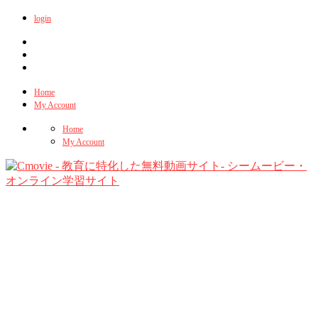
login
Home
My Account
Home
My Account