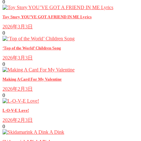
0
Toy Story YOU’VE GOT A FRIEND IN ME Lyrics
2026年3月3日
0
‘Top of the World’ Children Song
2026年3月3日
0
Making A Card For My Valentine
2026年2月3日
0
L-O-V-E Love!
2026年2月3日
0