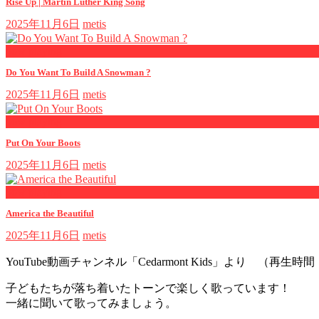
Rise Up | Martin Luther King Song
2025年11月6日
metis
now playing
Do You Want To Build A Snowman ?
2025年11月6日
metis
now playing
Put On Your Boots
2025年11月6日
metis
now playing
America the Beautiful
2025年11月6日
metis
YouTube動画チャンネル「Cedarmont Kids」より （再生時間
子どもたちが落ち着いたトーンで楽しく歌っています！
一緒に
聞いて歌ってみましょう。