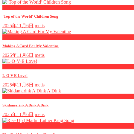
now playing
'Top of the World' Children Song
2025年11月6日
metis
now playing
Making A Card For My Valentine
2025年11月6日
metis
now playing
L-O-V-E Love!
2025年11月6日
metis
now playing
Skidamarink A Dink A Dink
2025年11月6日
metis
now playing