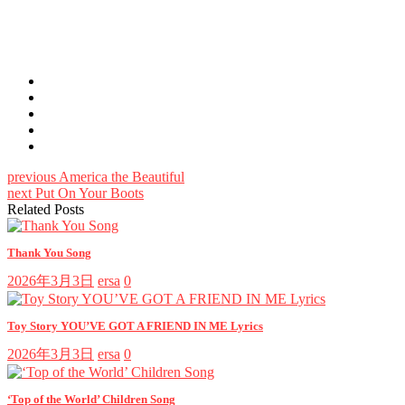
previous
America the Beautiful
next
Put On Your Boots
Related Posts
Thank You Song
2026年3月3日
ersa
0
Toy Story YOU’VE GOT A FRIEND IN ME Lyrics
2026年3月3日
ersa
0
‘Top of the World’ Children Song