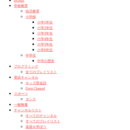
HOME
学校教育
幼児教育
小学校
小学1年生
小学2年生
小学3年生
小学4年生
小学5年生
小学6年生
中学生
中学の歴史
プログラミング
全てのプレイリスト
英語チャンネル
キッズ英会話
Eigot Channel
スポーツ
ダンス
一般教養
チャンネルリスト
すべてのチャンネル
すべてのプレイリスト
楽器を学ぼう