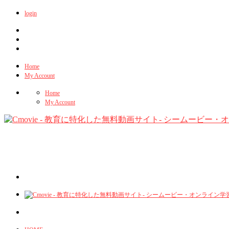
login
Home
My Account
Home
My Account