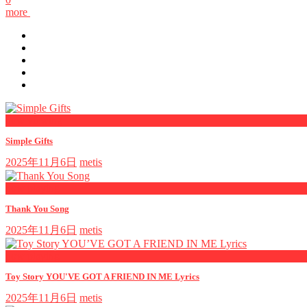
more
now viewing
Simple Gifts
2025年11月6日
metis
now playing
Thank You Song
2025年11月6日
metis
now playing
Toy Story YOU'VE GOT A FRIEND IN ME Lyrics
2025年11月6日
metis