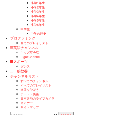
小学1年生
小学2年生
小学3年生
小学4年生
小学5年生
小学6年生
中学生
中学の歴史
プログラミング
全てのプレイリスト
英語チャンネル
キッズ英会話
Eigot Channel
スポーツ
ダンス
一般教養
チャンネルリスト
すべてのチャンネル
すべてのプレイリスト
楽器を学ぼう
アート・美術
日本各地のライブカメラ
セミナー
サイトマップ