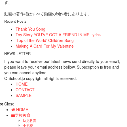
す。
動画の著作権はすべて動画の制作者にあります。
Recent Posts
Thank You Song
Toy Story YOU’VE GOT A FRIEND IN ME Lyrics
‘Top of the World’ Children Song
Making A Card For My Valentine
NEWS LETTER
If you want to receive our latest news send directly to your email,
please leave your email address bellow. Subscription is free and
you can cancel anytime.
C-School.jp copyright all rights reserved.
HOME
CONTACT
SAMPLE
Close
HOME
学校教育
幼児教育
小学校