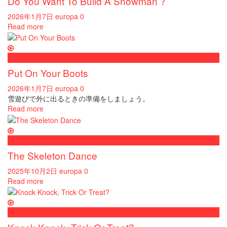
Do You Want To Build A Snowman ?
2026年1月7日
europa
0
Read more
Kids songs
Put On Your Boots
2026年1月7日
europa
0
雪遊びで外に出るときの準備をしましょう。
Read more
Kids songs
The Skeleton Dance
2025年10月2日
europa
0
Read more
Halloween