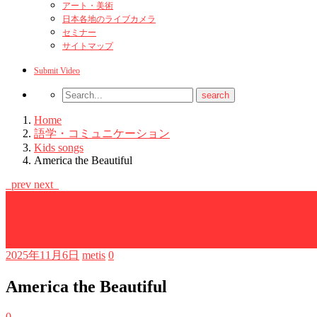
アート・美術
日本各地のライブカメラ
セミナー
サイトマップ
Submit Video
Home
語学・コミュニケーション
Kids songs
America the Beautiful
prev
next
Kids songs
えいご
幼児教育
語学・コミュニケーション
2025年11月6日
metis
0
America the Beautiful
0