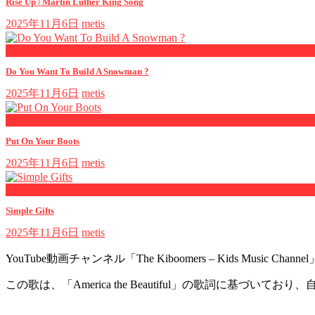
Rise Up | Martin Luther King Song
2025年11月6日
metis
now playing
Do You Want To Build A Snowman ?
2025年11月6日
metis
now playing
Put On Your Boots
2025年11月6日
metis
now playing
Simple Gifts
2025年11月6日
metis
YouTube動画チャンネル「The Kiboomers – Kids Music C
この歌は、「America the Beautiful」の歌詞に基づい