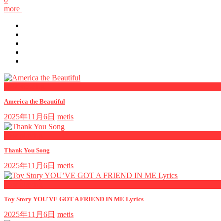
more
now viewing
America the Beautiful
2025年11月6日
metis
now playing
Thank You Song
2025年11月6日
metis
now playing
Toy Story YOU'VE GOT A FRIEND IN ME Lyrics
2025年11月6日
metis