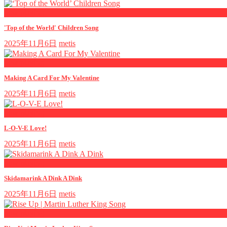
now playing
'Top of the World' Children Song
2025年11月6日
metis
now playing
Making A Card For My Valentine
2025年11月6日
metis
now playing
L-O-V-E Love!
2025年11月6日
metis
now playing
Skidamarink A Dink A Dink
2025年11月6日
metis
now playing