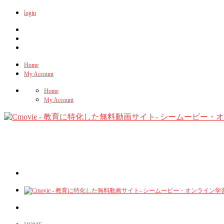
login
Home
My Account
Home
My Account