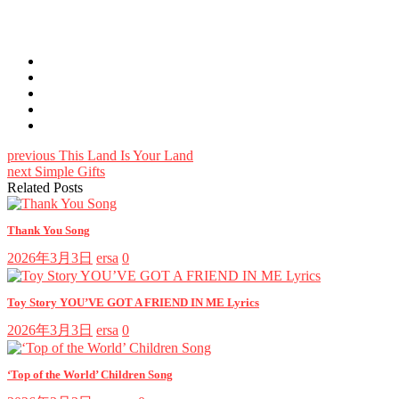
previous
This Land Is Your Land
next
Simple Gifts
Related Posts
Thank You Song
2026年3月3日
ersa
0
Toy Story YOU’VE GOT A FRIEND IN ME Lyrics
2026年3月3日
ersa
0
‘Top of the World’ Children Song