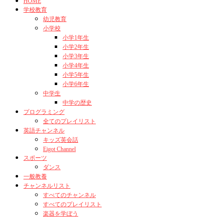
HOME
学校教育
幼児教育
小学校
小学1年生
小学2年生
小学3年生
小学4年生
小学5年生
小学6年生
中学生
中学の歴史
プログラミング
全てのプレイリスト
英語チャンネル
キッズ英会話
Eigot Channel
スポーツ
ダンス
一般教養
チャンネルリスト
すべてのチャンネル
すべてのプレイリスト
楽器を学ぼう