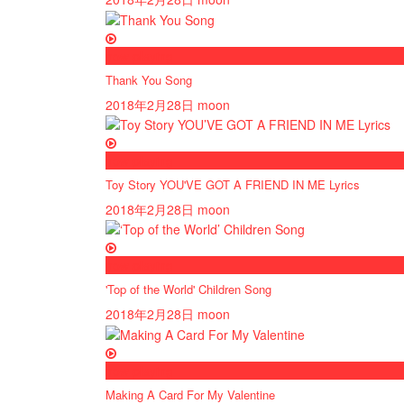
now playing
Thank You Song
2018年2月28日
moon
now playing
Toy Story YOU'VE GOT A FRIEND IN ME Lyrics
2018年2月28日
moon
now playing
'Top of the World' Children Song
2018年2月28日
moon
now playing
Making A Card For My Valentine