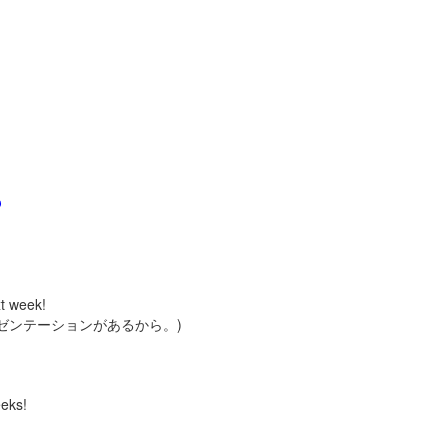
?
xt week!
ゼンテーションがあるから。)
eeks!