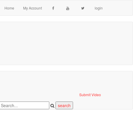
Home
My Account
login
Submit Video