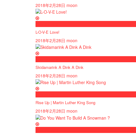
2018年2月28日
moon
now playing
L-O-V-E Love!
2018年2月28日
moon
now playing
Skidamarink A Dink A Dink
2018年2月28日
moon
now playing
Rise Up | Martin Luther King Song
2018年2月28日
moon
now playing