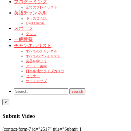
プログラミング
全てのプレイリスト
英語チャンネル
キッズ英会話
Eigot Channel
スポーツ
ダンス
一般教養
チャンネルリスト
すべてのチャンネル
すべてのプレイリスト
楽器を学ぼう
アート・美術
日本各地のライブカメラ
セミナー
サイトマップ
×
Submit Video
[contact-form-7 id="2517" title="Submit"]