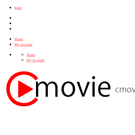
login
Home
My Account
Home
My Account