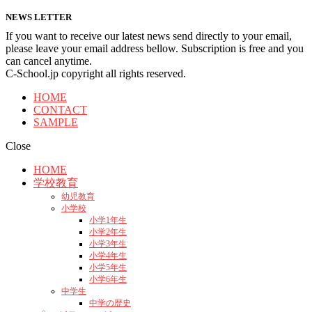
NEWS LETTER
If you want to receive our latest news send directly to your email,
please leave your email address bellow. Subscription is free and you
can cancel anytime.
C-School.jp copyright all rights reserved.
HOME
CONTACT
SAMPLE
Close
HOME
学校教育
幼児教育
小学校
小学1年生
小学2年生
小学3年生
小学4年生
小学5年生
小学6年生
中学生
中学の歴史