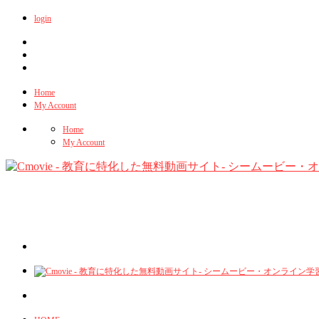
login
Home
My Account
Home
My Account