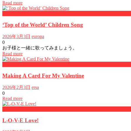
Read more
Kids songs
‘Top of the World’ Children Song
2026年3月3日
europa
0
お子様と一緒に歌ってみましょう。
Read more
Kids songs
Making A Card For My Valentine
2026年2月3日
ersa
0
Read more
Kids songs
L-O-V-E Love!