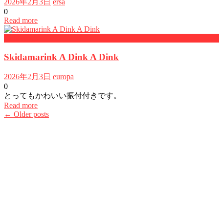
2026年2月3日
ersa
0
Read more
Kids songs
Skidamarink A Dink A Dink
2026年2月3日
europa
0
とってもかわいい振付付きです。
Read more
Posts
←
Older posts
navigation