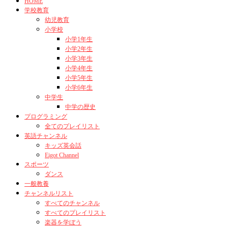
HOME
学校教育
幼児教育
小学校
小学1年生
小学2年生
小学3年生
小学4年生
小学5年生
小学6年生
中学生
中学の歴史
プログラミング
全てのプレイリスト
英語チャンネル
キッズ英会話
Eigot Channel
スポーツ
ダンス
一般教養
チャンネルリスト
すべてのチャンネル
すべてのプレイリスト
楽器を学ぼう