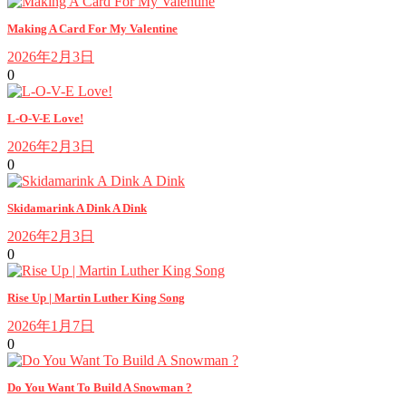
Making A Card For My Valentine
2026年2月3日
0
L-O-V-E Love!
2026年2月3日
0
Skidamarink A Dink A Dink
2026年2月3日
0
Rise Up | Martin Luther King Song
2026年1月7日
0
Do You Want To Build A Snowman ?