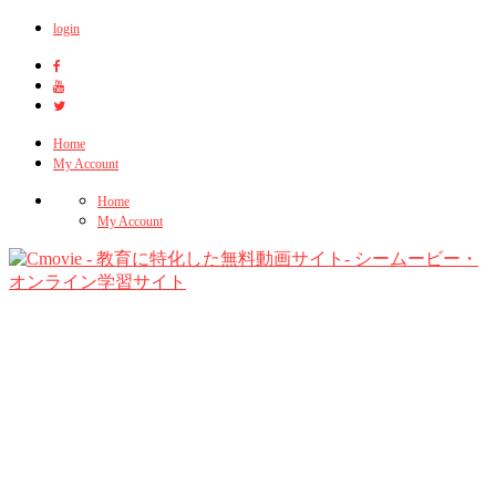
login
Home
My Account
Home
My Account