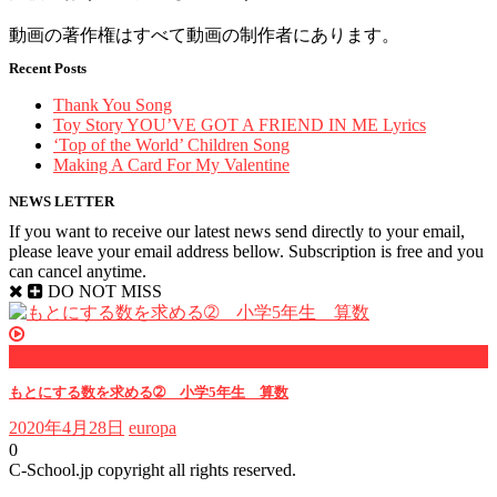
動画の著作権はすべて動画の制作者にあります。
Recent Posts
Thank You Song
Toy Story YOU’VE GOT A FRIEND IN ME Lyrics
‘Top of the World’ Children Song
Making A Card For My Valentine
NEWS LETTER
If you want to receive our latest news send directly to your email,
please leave your email address bellow. Subscription is free and you
can cancel anytime.
DO NOT MISS
小学５年
もとにする数を求める➁ 小学5年生 算数
2020年4月28日
europa
0
C-School.jp copyright all rights reserved.