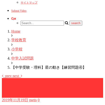
サイトマップ
Submit Video
Home
学校教育
小学校
中学入試問題
【中学受験・理科】星の動き【練習問題④】
prev
next
中学入試問題
学校教育
小学校
理科（中学入試）
2019年11月19日
metis
0