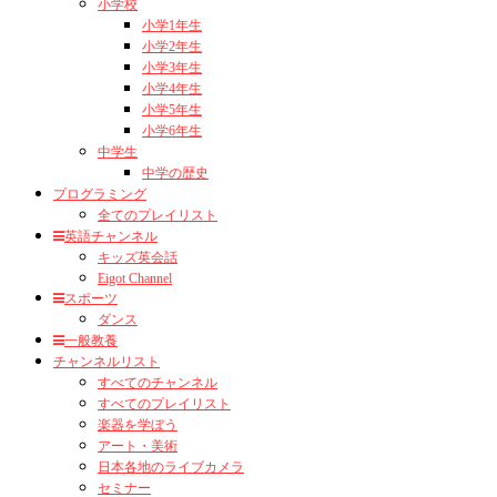
小学校
小学1年生
小学2年生
小学3年生
小学4年生
小学5年生
小学6年生
中学生
中学の歴史
プログラミング
全てのプレイリスト
英語チャンネル
キッズ英会話
Eigot Channel
スポーツ
ダンス
一般教養
チャンネルリスト
すべてのチャンネル
すべてのプレイリスト
楽器を学ぼう
アート・美術
日本各地のライブカメラ
セミナー