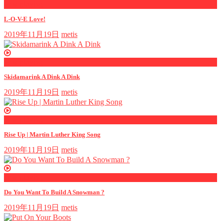
now playing
L-O-V-E Love!
2019年11月19日
metis
now playing
Skidamarink A Dink A Dink
2019年11月19日
metis
now playing
Rise Up | Martin Luther King Song
2019年11月19日
metis
now playing
Do You Want To Build A Snowman ?
2019年11月19日
metis