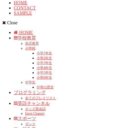
HOME
CONTACT
SAMPLE
Close
HOME
学校教育
幼児教育
小学校
小学1年生
小学2年生
小学3年生
小学4年生
小学5年生
小学6年生
中学生
中学の歴史
プログラミング
全てのプレイリスト
英語チャンネル
キッズ英会話
Eigot Channel
スポーツ
ダンス