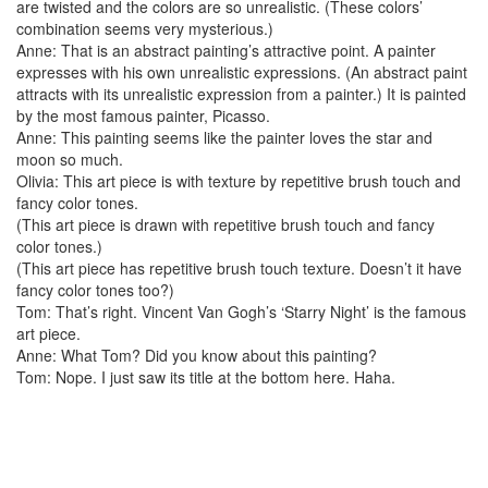
are twisted and the colors are so unrealistic. (These colors’
combination seems very mysterious.)
Anne: That is an abstract painting’s attractive point. A painter
expresses with his own unrealistic expressions. (An abstract paint
attracts with its unrealistic expression from a painter.) It is painted
by the most famous painter, Picasso.
Anne: This painting seems like the painter loves the star and
moon so much.
Olivia: This art piece is with texture by repetitive brush touch and
fancy color tones.
(This art piece is drawn with repetitive brush touch and fancy
color tones.)
(This art piece has repetitive brush touch texture. Doesn’t it have
fancy color tones too?)
Tom: That’s right. Vincent Van Gogh’s ‘Starry Night’ is the famous
art piece.
Anne: What Tom? Did you know about this painting?
Tom: Nope. I just saw its title at the bottom here. Haha.