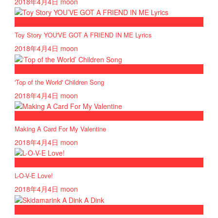
2018年4月4日
moon
now playing
Toy Story YOU'VE GOT A FRIEND IN ME Lyrics
2018年4月4日
moon
now playing
'Top of the World' Children Song
2018年4月4日
moon
now playing
Making A Card For My Valentine
2018年4月4日
moon
now playing
L-O-V-E Love!
2018年4月4日
moon
now playing