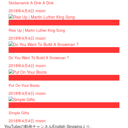
Skidamarink A Dink A Dink
2018年4月4日
moon
now playing
Rise Up | Martin Luther King Song
2018年4月4日
moon
now playing
Do You Want To Build A Snowman ?
2018年4月4日
moon
now playing
Put On Your Boots
2018年4月4日
moon
now playing
Simple Gifts
2018年4月4日
moon
YouTubeの動画チャンネルEnglish Singsingより。