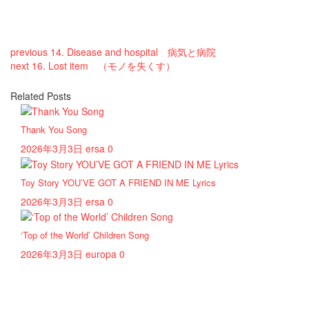
previous
14. Disease and hospital 病気と病院
next
16. Lost item （モノを失くす）
Related Posts
Thank You Song
2026年3月3日
ersa
0
Toy Story YOU’VE GOT A FRIEND IN ME Lyrics
2026年3月3日
ersa
0
‘Top of the World’ Children Song
2026年3月3日
europa
0