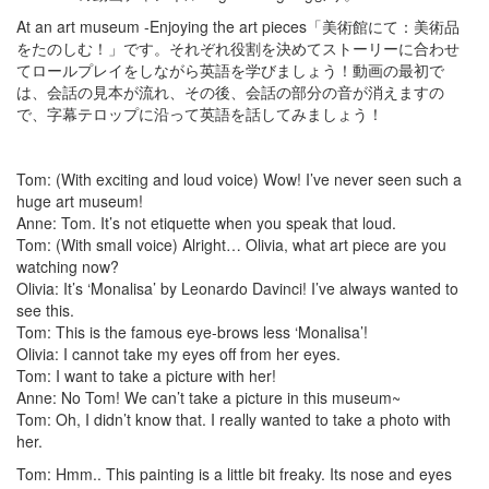
At an art museum -Enjoying the art pieces「美術館にて：美術品
をたのしむ！」です。それぞれ役割を決めてストーリーに合わせ
てロールプレイをしながら英語を学びましょう！動画の最初で
は、会話の見本が流れ、その後、会話の部分の音が消えますの
で、字幕テロップに沿って英語を話してみましょう！
Tom: (With exciting and loud voice) Wow! I’ve never seen such a
huge art museum!
Anne: Tom. It’s not etiquette when you speak that loud.
Tom: (With small voice) Alright… Olivia, what art piece are you
watching now?
Olivia: It’s ‘Monalisa’ by Leonardo Davinci! I’ve always wanted to
see this.
Tom: This is the famous eye-brows less ‘Monalisa’!
Olivia: I cannot take my eyes off from her eyes.
Tom: I want to take a picture with her!
Anne: No Tom! We can’t take a picture in this museum~
Tom: Oh, I didn’t know that. I really wanted to take a photo with
her.
Tom: Hmm.. This painting is a little bit freaky. Its nose and eyes