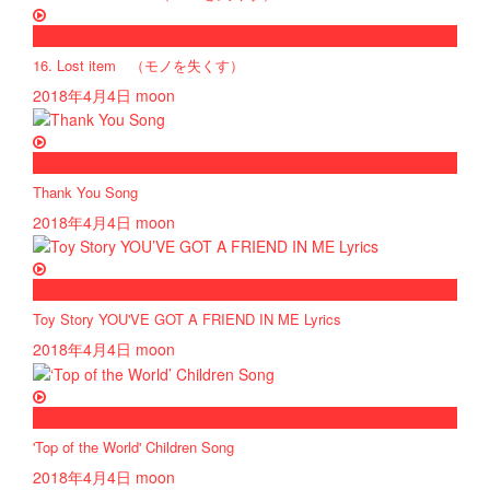
now viewing
16. Lost item （モノを失くす）
2018年4月4日
moon
now playing
Thank You Song
2018年4月4日
moon
now playing
Toy Story YOU'VE GOT A FRIEND IN ME Lyrics
2018年4月4日
moon
now playing
'Top of the World' Children Song
2018年4月4日
moon