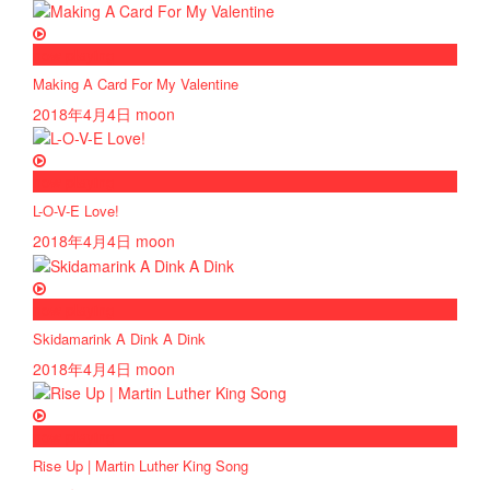
now playing
Making A Card For My Valentine
2018年4月4日
moon
now playing
L-O-V-E Love!
2018年4月4日
moon
now playing
Skidamarink A Dink A Dink
2018年4月4日
moon
now playing
Rise Up | Martin Luther King Song