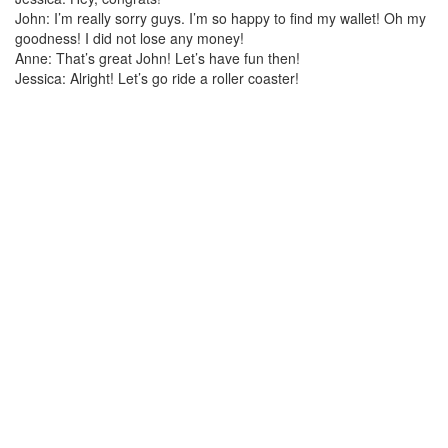
John: I’m really sorry guys. I’m so happy to find my wallet! Oh my
goodness! I did not lose any money!
Anne: That’s great John! Let’s have fun then!
Jessica: Alright! Let’s go ride a roller coaster!