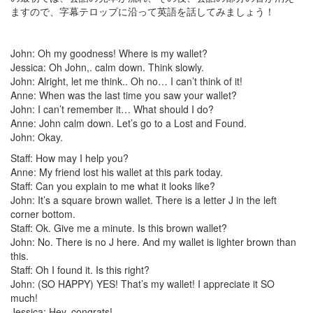
ますので、字幕テロップに沿って英語を話してみましょう！
John: Oh my goodness! Where is my wallet?
Jessica: Oh John,. calm down. Think slowly.
John: Alright, let me think.. Oh no… I can’t think of it!
Anne: When was the last time you saw your wallet?
John: I can’t remember it… What should I do?
Anne: John calm down. Let’s go to a Lost and Found.
John: Okay.
Staff: How may I help you?
Anne: My friend lost his wallet at this park today.
Staff: Can you explain to me what it looks like?
John: It’s a square brown wallet. There is a letter J in the left
corner bottom.
Staff: Ok. Give me a minute. Is this brown wallet?
John: No. There is no J here. And my wallet is lighter brown than
this.
Staff: Oh I found it. Is this right?
John: (SO HAPPY) YES! That’s my wallet! I appreciate it SO
much!
Jessica: Hey, congrats!