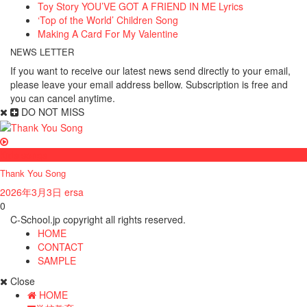
Toy Story YOU’VE GOT A FRIEND IN ME Lyrics
‘Top of the World’ Children Song
Making A Card For My Valentine
NEWS LETTER
If you want to receive our latest news send directly to your email,
please leave your email address bellow. Subscription is free and
you can cancel anytime.
DO NOT MISS
Kids songs
Thank You Song
2026年3月3日
ersa
0
C-School.jp copyright all rights reserved.
HOME
CONTACT
SAMPLE
Close
HOME