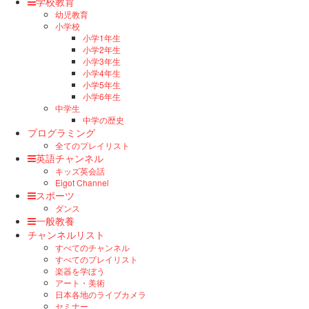
学校教育
幼児教育
小学校
小学1年生
小学2年生
小学3年生
小学4年生
小学5年生
小学6年生
中学生
中学の歴史
プログラミング
全てのプレイリスト
英語チャンネル
キッズ英会話
Eigot Channel
スポーツ
ダンス
一般教養
チャンネルリスト
すべてのチャンネル
すべてのプレイリスト
楽器を学ぼう
アート・美術
日本各地のライブカメラ
セミナー