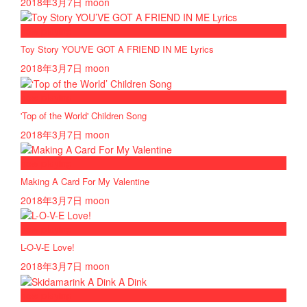
2018年3月7日
moon
now playing
Toy Story YOU'VE GOT A FRIEND IN ME Lyrics
2018年3月7日
moon
now playing
'Top of the World' Children Song
2018年3月7日
moon
now playing
Making A Card For My Valentine
2018年3月7日
moon
now playing
L-O-V-E Love!
2018年3月7日
moon
now playing