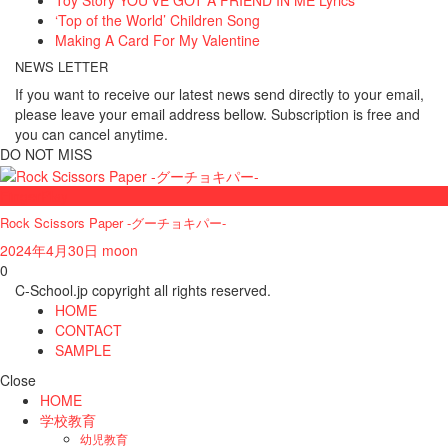
Toy Story YOU’VE GOT A FRIEND IN ME Lyrics
‘Top of the World’ Children Song
Making A Card For My Valentine
NEWS LETTER
If you want to receive our latest news send directly to your email,
please leave your email address bellow. Subscription is free and
you can cancel anytime.
DO NOT MISS
FingerPlay
Rock Scissors Paper -グーチョキパー-
2024年4月30日
moon
0
C-School.jp copyright all rights reserved.
HOME
CONTACT
SAMPLE
Close
HOME
学校教育
幼児教育