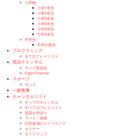
小学校
小学1年生
小学2年生
小学3年生
小学4年生
小学5年生
小学6年生
中学生
中学の歴史
プログラミング
全てのプレイリスト
英語チャンネル
キッズ英会話
Eigot Channel
スポーツ
ダンス
一般教養
チャンネルリスト
すべてのチャンネル
すべてのプレイリスト
楽器を学ぼう
アート・美術
日本各地のライブカメラ
セミナー
サイトマップ