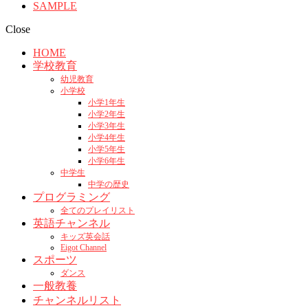
SAMPLE
Close
HOME
学校教育
幼児教育
小学校
小学1年生
小学2年生
小学3年生
小学4年生
小学5年生
小学6年生
中学生
中学の歴史
プログラミング
全てのプレイリスト
英語チャンネル
キッズ英会話
Eigot Channel
スポーツ
ダンス
一般教養
チャンネルリスト