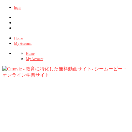
login
Home
My Account
Home
My Account