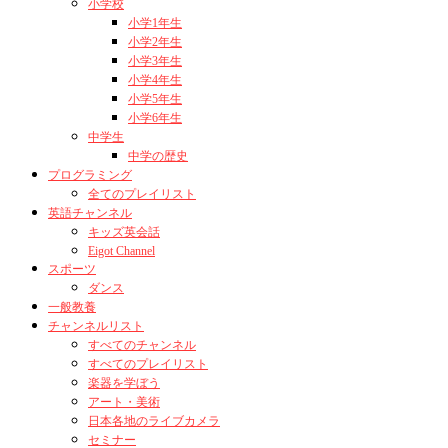
小学校
小学1年生
小学2年生
小学3年生
小学4年生
小学5年生
小学6年生
中学生
中学の歴史
プログラミング
全てのプレイリスト
英語チャンネル
キッズ英会話
Eigot Channel
スポーツ
ダンス
一般教養
チャンネルリスト
すべてのチャンネル
すべてのプレイリスト
楽器を学ぼう
アート・美術
日本各地のライブカメラ
セミナー