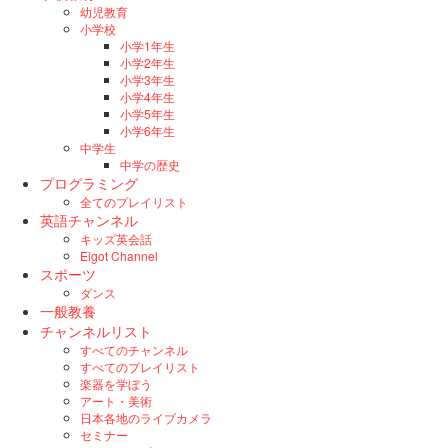
幼児教育
小学校
小学1年生
小学2年生
小学3年生
小学4年生
小学5年生
小学6年生
中学生
中学の歴史
プログラミング
全てのプレイリスト
英語チャンネル
キッズ英会話
Eigot Channel
スポーツ
ダンス
一般教養
チャンネルリスト
すべてのチャンネル
すべてのプレイリスト
楽器を学ぼう
アート・美術
日本各地のライブカメラ
セミナー