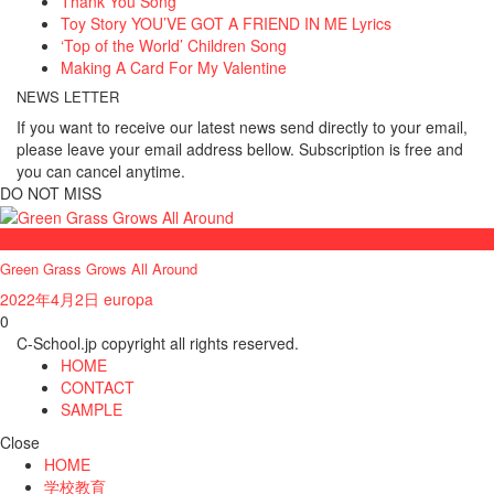
Thank You Song
Toy Story YOU’VE GOT A FRIEND IN ME Lyrics
‘Top of the World’ Children Song
Making A Card For My Valentine
NEWS LETTER
If you want to receive our latest news send directly to your email,
please leave your email address bellow. Subscription is free and
you can cancel anytime.
DO NOT MISS
おしらせ
Green Grass Grows All Around
2022年4月2日
europa
0
C-School.jp copyright all rights reserved.
HOME
CONTACT
SAMPLE
Close
HOME
学校教育