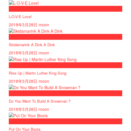
now playing
L-O-V-E Love!
2018年3月28日
moon
now playing
Skidamarink A Dink A Dink
2018年3月28日
moon
now playing
Rise Up | Martin Luther King Song
2018年3月28日
moon
now playing
Do You Want To Build A Snowman ?
2018年3月28日
moon
now playing
Put On Your Boots