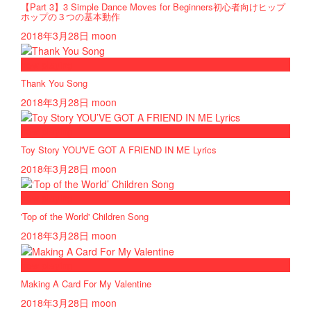
【Part 3】3 Simple Dance Moves for Beginners初心者向けヒップ
ホップの３つの基本動作
2018年3月28日
moon
now playing
Thank You Song
2018年3月28日
moon
now playing
Toy Story YOU'VE GOT A FRIEND IN ME Lyrics
2018年3月28日
moon
now playing
'Top of the World' Children Song
2018年3月28日
moon
now playing
Making A Card For My Valentine
2018年3月28日
moon