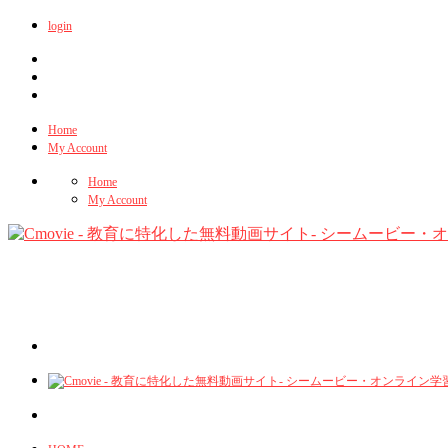
login
Home
My Account
Home
My Account