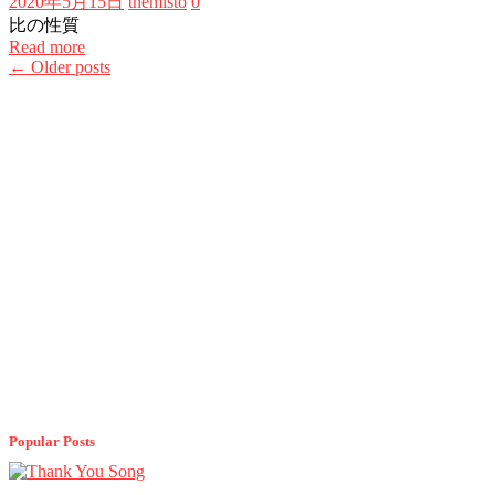
2020年5月15日
themisto
0
比の性質
Read more
Posts
←
Older posts
navigation
Popular Posts