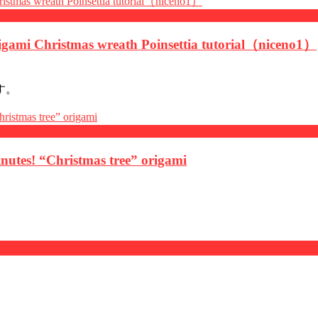
mas wreath Poinsettia tutorial（niceno1）
す。
“Christmas tree” origami