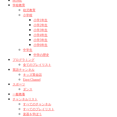
HOME
学校教育
幼児教育
小学校
小学1年生
小学2年生
小学3年生
小学4年生
小学5年生
小学6年生
中学生
中学の歴史
プログラミング
全てのプレイリスト
英語チャンネル
キッズ英会話
Eigot Channel
スポーツ
ダンス
一般教養
チャンネルリスト
すべてのチャンネル
すべてのプレイリスト
楽器を学ぼう