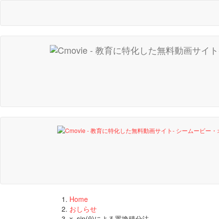
Home
おしらせ
x=sin(θ)による置換積分法