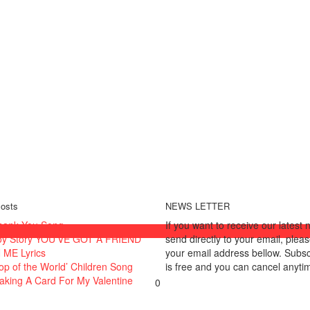
osts
NEWS LETTER
hank You Song
If you want to receive our latest
oy Story YOU’VE GOT A FRIEND
send directly to your email, plea
 ME Lyrics
your email address bellow. Subsc
op of the World’ Children Song
is free and you can cancel anyti
aking A Card For My Valentine
0