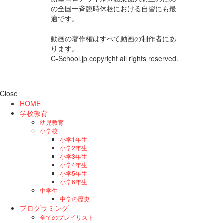
の全国一斉臨時休校における自習にも最
適です。
動画の著作権はすべて動画の制作者にあ
ります。
C-School.jp copyright all rights reserved.
Close
HOME
学校教育
幼児教育
小学校
小学1年生
小学2年生
小学3年生
小学4年生
小学5年生
小学6年生
中学生
中学の歴史
プログラミング
全てのプレイリスト