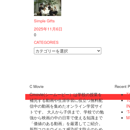
Simple Gifts
2025年11月6日
0
CATEGORIES
CATEGORIES
C Movie
Recent P
Cmovie(シームービー）は学校の授業を
T
補完する動画や生涯学習に役立つ無料配
T
信中の動画を集めたオンライン学習サイ
IN
トです。 大人から子供まで、学校での勉
‘T
強から映画の中の日常で使える知識まで
M
「価値のある動画」を厳選してご紹介。
新型コロナウイルス感染拡大防止のため