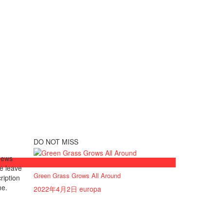
DO NOT MISS
 news
おしらせ
se leave
Green Grass Grows All Around
ription
me.
2022年4月2日
europa