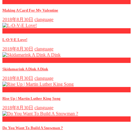
now playing
Making A Card For My Valentine
2018年8月30日
clanguage
now playing
L-O-V-E Love!
2018年8月30日
clanguage
now playing
Skidamarink A Dink A Dink
2018年8月30日
clanguage
now playing
Rise Up | Martin Luther King Song
2018年8月30日
clanguage
now playing
Do You Want To Build A Snowman ?