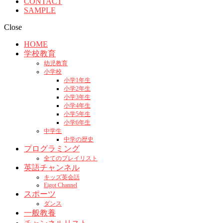
CONTACT
SAMPLE
Close
HOME
学校教育
幼児教育
小学校
小学1年生
小学2年生
小学3年生
小学4年生
小学5年生
小学6年生
中学生
中学の歴史
プログラミング
全てのプレイリスト
英語チャンネル
キッズ英会話
Eigot Channel
スポーツ
ダンス
一般教養