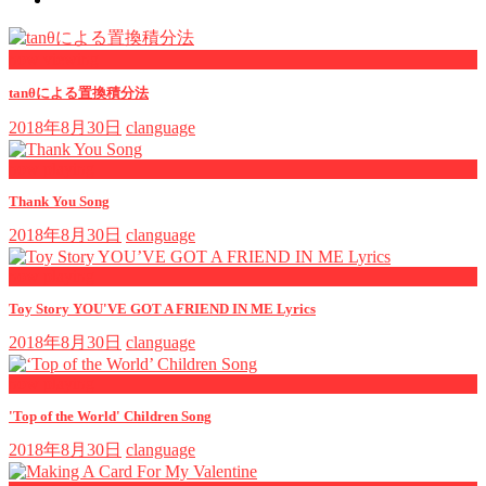
now viewing
tanθによる置換積分法
2018年8月30日
clanguage
now playing
Thank You Song
2018年8月30日
clanguage
now playing
Toy Story YOU'VE GOT A FRIEND IN ME Lyrics
2018年8月30日
clanguage
now playing
'Top of the World' Children Song
2018年8月30日
clanguage