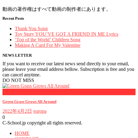
動画の著作権はすべて動画の制作者にあります。
Recent Posts
Thank You Song
Toy Story YOU’VE GOT A FRIEND IN ME Lyrics
‘Top of the World’ Children Song
Making A Card For My Valentine
NEWS LETTER
If you want to receive our latest news send directly to your email,
please leave your email address bellow. Subscription is free and you
can cancel anytime.
DO NOT MISS
おしらせ
Green Grass Grows All Around
2022年4月2日
europa
0
C-School.jp copyright all rights reserved.
HOME