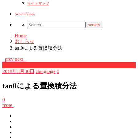
サイトマップ
Submit Video
Home
おしらせ
tanθによる置換積分法
prev
next
おしらせ
2018年8月30日
clanguage
0
tanθによる置換積分法
0
more