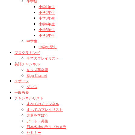
小学校
小学1年生
小学2年生
小学3年生
小学4年生
小学5年生
小学6年生
中学生
中学の歴史
プログラミング
全てのプレイリスト
英語チャンネル
キッズ英会話
Eigot Channel
スポーツ
ダンス
一般教養
チャンネルリスト
すべてのチャンネル
すべてのプレイリスト
楽器を学ぼう
アート・美術
日本各地のライブカメラ
セミナー