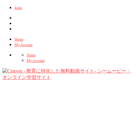
login
Home
My Account
Home
My Account