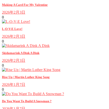
Making A Card For My Valentine
2026年2月3日
0
L-O-V-E Love!
2026年2月3日
0
Skidamarink A Dink A Dink
2026年2月3日
0
Rise Up | Martin Luther King Song
2026年1月7日
0
Do You Want To Build A Snowman ?
2026年1月7日