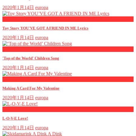
2020年1月14日
europa
now playing
Toy Story YOU'VE GOT A FRIEND IN ME Lyrics
2020年1月14日
europa
now playing
'Top of the World' Children Song
2020年1月14日
europa
now playing
Making A Card For My Valentine
2020年1月14日
europa
now playing
L-O-V-E Love!
2020年1月14日
europa