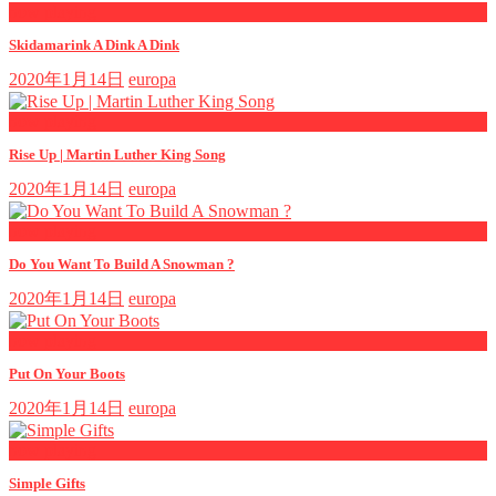
now playing
Skidamarink A Dink A Dink
2020年1月14日
europa
now playing
Rise Up | Martin Luther King Song
2020年1月14日
europa
now playing
Do You Want To Build A Snowman ?
2020年1月14日
europa
now playing
Put On Your Boots
2020年1月14日
europa
now playing
Simple Gifts