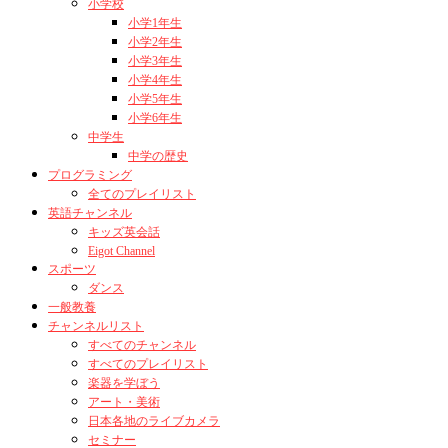
小学校
小学1年生
小学2年生
小学3年生
小学4年生
小学5年生
小学6年生
中学生
中学の歴史
プログラミング
全てのプレイリスト
英語チャンネル
キッズ英会話
Eigot Channel
スポーツ
ダンス
一般教養
チャンネルリスト
すべてのチャンネル
すべてのプレイリスト
楽器を学ぼう
アート・美術
日本各地のライブカメラ
セミナー