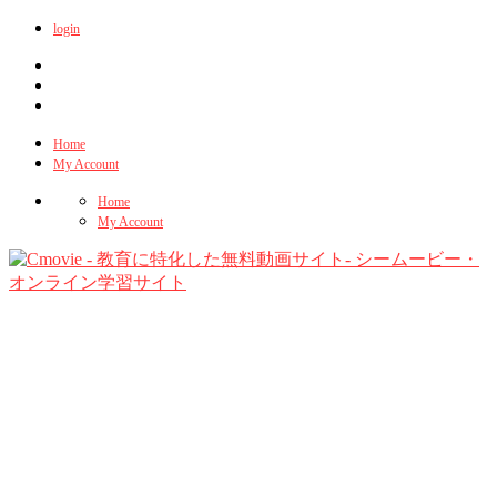
login
Home
My Account
Home
My Account