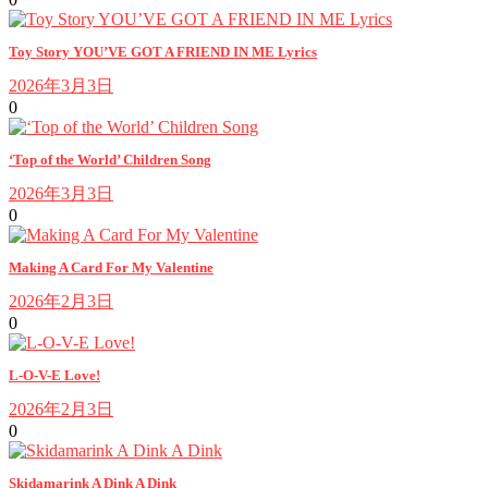
Toy Story YOU’VE GOT A FRIEND IN ME Lyrics
2026年3月3日
0
‘Top of the World’ Children Song
2026年3月3日
0
Making A Card For My Valentine
2026年2月3日
0
L-O-V-E Love!
2026年2月3日
0
Skidamarink A Dink A Dink