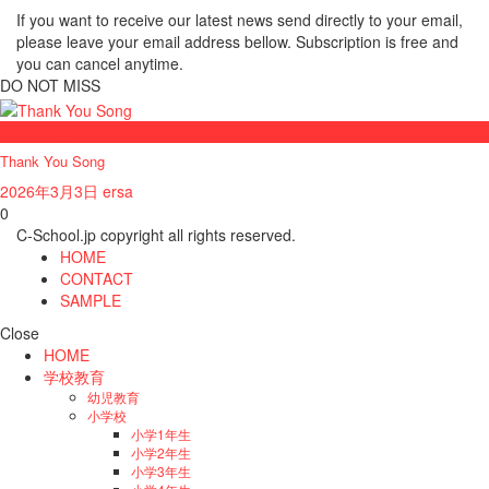
If you want to receive our latest news send directly to your email,
please leave your email address bellow. Subscription is free and
you can cancel anytime.
DO NOT MISS
Kids songs
Thank You Song
2026年3月3日
ersa
0
C-School.jp copyright all rights reserved.
HOME
CONTACT
SAMPLE
Close
HOME
学校教育
幼児教育
小学校
小学1年生
小学2年生
小学3年生