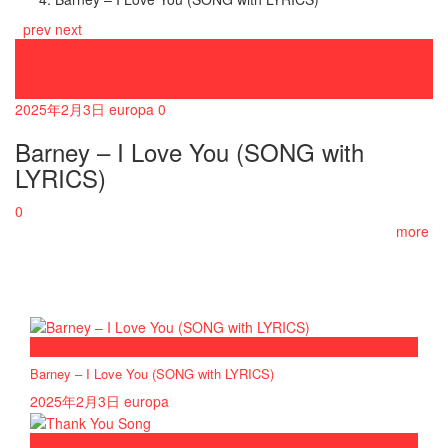
prev
next
Kids songs
えいご
幼児教育
2025年2月3日
europa
0
Barney – I Love You (SONG with
LYRICS)
0
more
now viewing
Barney – I Love You (SONG with LYRICS)
2025年2月3日
europa
now playing