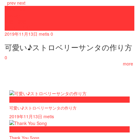
prev
next
Christmas
Pick Up
料理・調理
暮らし・生活
2019年11月13日
metis
0
可愛い♪ストロベリーサンタの作り方
0
more
now viewing
可愛い♪ストロベリーサンタの作り方
2019年11月13日
metis
now playing
Thank You Song