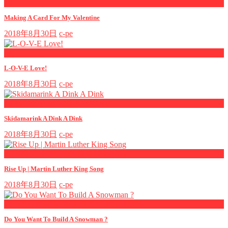
now playing
Making A Card For My Valentine
2018年8月30日
c-pe
now playing
L-O-V-E Love!
2018年8月30日
c-pe
now playing
Skidamarink A Dink A Dink
2018年8月30日
c-pe
now playing
Rise Up | Martin Luther King Song
2018年8月30日
c-pe
now playing
Do You Want To Build A Snowman ?