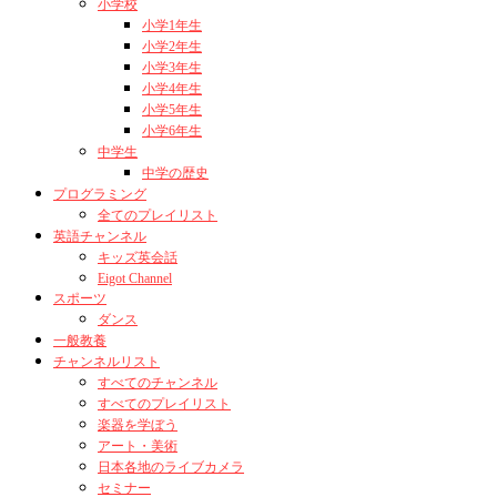
小学校
小学1年生
小学2年生
小学3年生
小学4年生
小学5年生
小学6年生
中学生
中学の歴史
プログラミング
全てのプレイリスト
英語チャンネル
キッズ英会話
Eigot Channel
スポーツ
ダンス
一般教養
チャンネルリスト
すべてのチャンネル
すべてのプレイリスト
楽器を学ぼう
アート・美術
日本各地のライブカメラ
セミナー