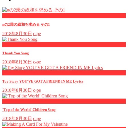
now viewing
nの2乗の総和を求める その1
2018年8月30日
c-pe
now playing
Thank You Song
2018年8月30日
c-pe
now playing
Toy Story YOU'VE GOT A FRIEND IN ME Lyrics
2018年8月30日
c-pe
now playing
'Top of the World' Children Song
2018年8月30日
c-pe