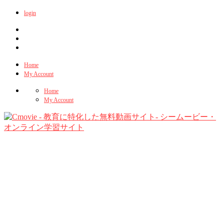
login
Home
My Account
Home
My Account