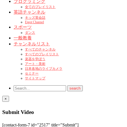
プログラミング
全てのプレイリスト
英語チャンネル
キッズ英会話
Eigot Channel
スポーツ
ダンス
一般教養
チャンネルリスト
すべてのチャンネル
すべてのプレイリスト
楽器を学ぼう
アート・美術
日本各地のライブカメラ
セミナー
サイトマップ
×
Submit Video
[contact-form-7 id="2517" title="Submit"]