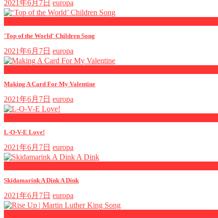
2021年6月7日
europa
now playing
'Top of the World' Children Song
2021年6月7日
europa
now playing
Making A Card For My Valentine
2021年6月7日
europa
now playing
L-O-V-E Love!
2021年6月7日
europa
now playing
Skidamarink A Dink A Dink
2021年6月7日
europa
now playing