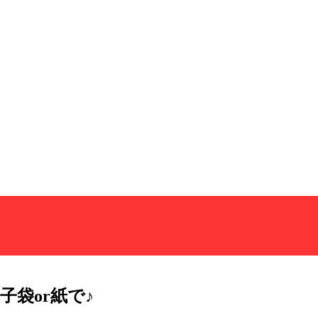
袋or紙で♪