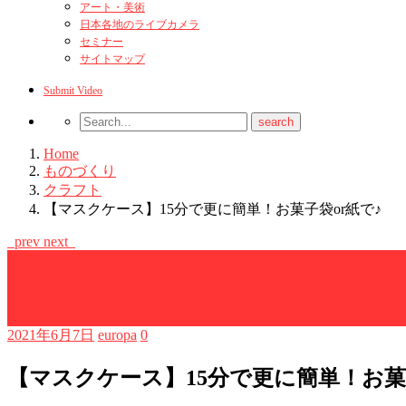
アート・美術
日本各地のライブカメラ
セミナー
サイトマップ
Submit Video
Home
ものづくり
クラフト
【マスクケース】15分で更に簡単！お菓子袋or紙で♪
prev
next
クラフト
ものづくり
母の日
父の日
2021年6月7日
europa
0
【マスクケース】15分で更に簡単！お菓子