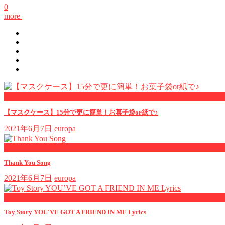
0
more
now viewing
【マスクケース】15分で更に簡単！お菓子袋or紙で♪
2021年6月7日
europa
now playing
Thank You Song
2021年6月7日
europa
now playing
Toy Story YOU'VE GOT A FRIEND IN ME Lyrics