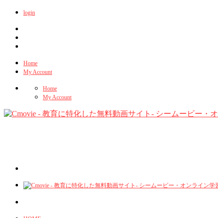
login
Home
My Account
Home
My Account