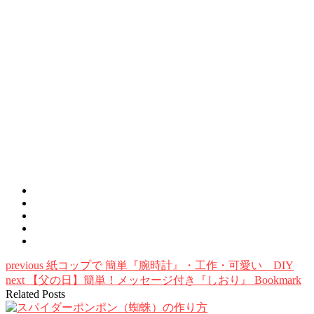
previous
紙コップで 簡単『腕時計』・工作・可愛い DIY
next
【父の日】簡単！メッセージ付き『しおり』 Bookmark
Related Posts