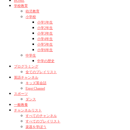
HOME
学校教育
幼児教育
小学校
小学1年生
小学2年生
小学3年生
小学4年生
小学5年生
小学6年生
中学生
中学の歴史
プログラミング
全てのプレイリスト
英語チャンネル
キッズ英会話
Eigot Channel
スポーツ
ダンス
一般教養
チャンネルリスト
すべてのチャンネル
すべてのプレイリスト
楽器を学ぼう