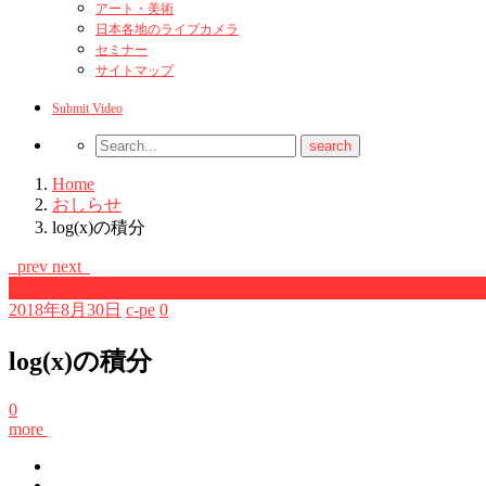
アート・美術
日本各地のライブカメラ
セミナー
サイトマップ
Submit Video
Home
おしらせ
log(x)の積分
prev
next
おしらせ
2018年8月30日
c-pe
0
log(x)の積分
0
more