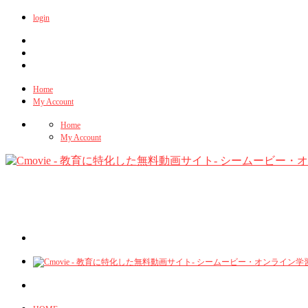
login
Home
My Account
Home
My Account