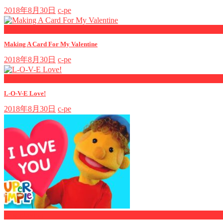
2018年8月30日
c-pe
now playing
Making A Card For My Valentine
2018年8月30日
c-pe
now playing
L-O-V-E Love!
2018年8月30日
c-pe
now playing