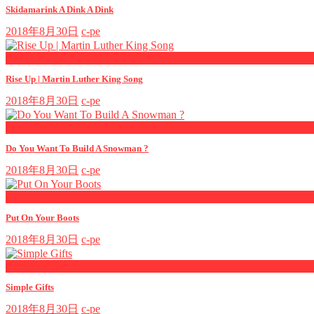
Skidamarink A Dink A Dink
2018年8月30日
c-pe
now playing
Rise Up | Martin Luther King Song
2018年8月30日
c-pe
now playing
Do You Want To Build A Snowman ?
2018年8月30日
c-pe
now playing
Put On Your Boots
2018年8月30日
c-pe
now playing
Simple Gifts
2018年8月30日
c-pe