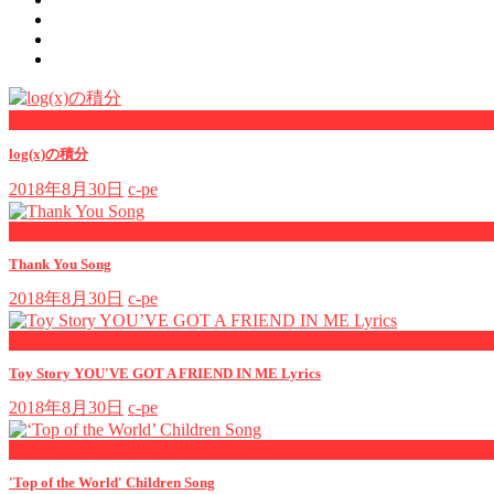
now viewing
log(x)の積分
2018年8月30日
c-pe
now playing
Thank You Song
2018年8月30日
c-pe
now playing
Toy Story YOU'VE GOT A FRIEND IN ME Lyrics
2018年8月30日
c-pe
now playing
'Top of the World' Children Song