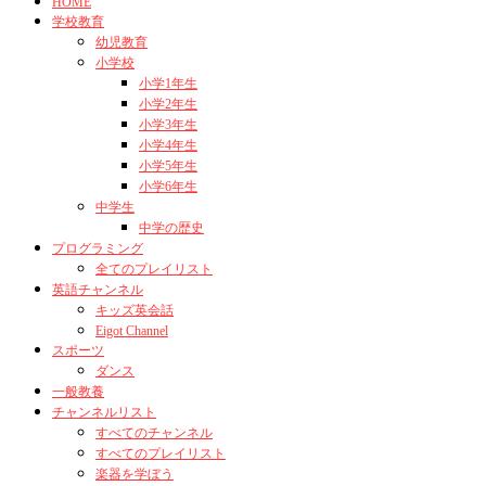
HOME
学校教育
幼児教育
小学校
小学1年生
小学2年生
小学3年生
小学4年生
小学5年生
小学6年生
中学生
中学の歴史
プログラミング
全てのプレイリスト
英語チャンネル
キッズ英会話
Eigot Channel
スポーツ
ダンス
一般教養
チャンネルリスト
すべてのチャンネル
すべてのプレイリスト
楽器を学ぼう