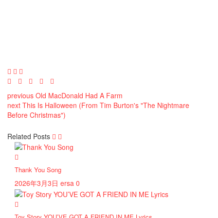
previous
Old MacDonald Had A Farm
next
This Is Halloween (From Tim Burton's "The Nightmare
Before Christmas")
Related Posts
Thank You Song
2026年3月3日
ersa
0
Toy Story YOU’VE GOT A FRIEND IN ME Lyrics