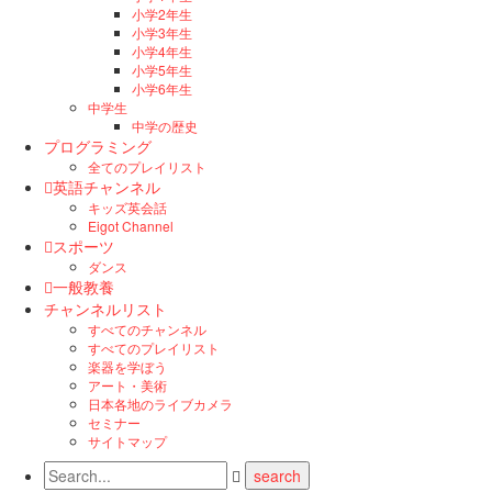
小学2年生
小学3年生
小学4年生
小学5年生
小学6年生
中学生
中学の歴史
プログラミング
全てのプレイリスト
英語チャンネル
キッズ英会話
Eigot Channel
スポーツ
ダンス
一般教養
チャンネルリスト
すべてのチャンネル
すべてのプレイリスト
楽器を学ぼう
アート・美術
日本各地のライブカメラ
セミナー
サイトマップ