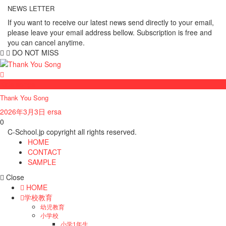
NEWS LETTER
If you want to receive our latest news send directly to your email,
please leave your email address bellow. Subscription is free and
you can cancel anytime.
DO NOT MISS
Kids songs
Thank You Song
2026年3月3日
ersa
0
C-School.jp copyright all rights reserved.
HOME
CONTACT
SAMPLE
Close
HOME
学校教育
幼児教育
小学校
小学1年生