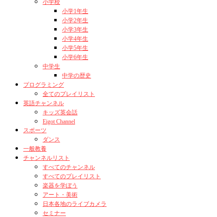
小学校
小学1年生
小学2年生
小学3年生
小学4年生
小学5年生
小学6年生
中学生
中学の歴史
プログラミング
全てのプレイリスト
英語チャンネル
キッズ英会話
Eigot Channel
スポーツ
ダンス
一般教養
チャンネルリスト
すべてのチャンネル
すべてのプレイリスト
楽器を学ぼう
アート・美術
日本各地のライブカメラ
セミナー