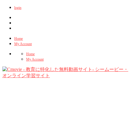
login
Home
My Account
Home
My Account