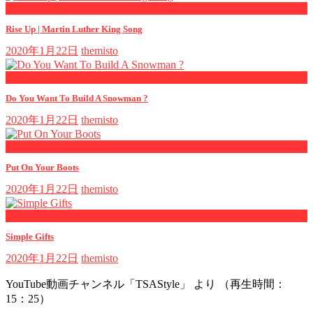
now playing
Rise Up | Martin Luther King Song
2020年1月22日
themisto
now playing
Do You Want To Build A Snowman ?
2020年1月22日
themisto
now playing
Put On Your Boots
2020年1月22日
themisto
now playing
Simple Gifts
2020年1月22日
themisto
YouTube動画チャンネル「TSAStyle」 より （再生時間：
15：25）