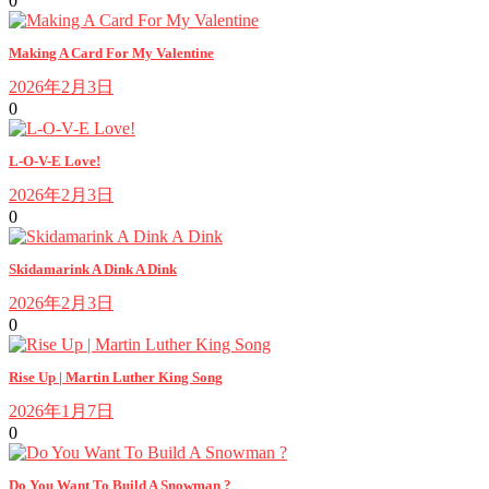
0
Making A Card For My Valentine
2026年2月3日
0
L-O-V-E Love!
2026年2月3日
0
Skidamarink A Dink A Dink
2026年2月3日
0
Rise Up | Martin Luther King Song
2026年1月7日
0
Do You Want To Build A Snowman ?