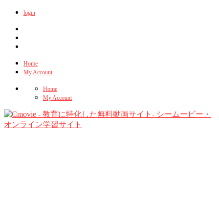
login
Home
My Account
Home
My Account