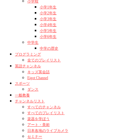
小学校
小学1年生
小学2年生
小学3年生
小学4年生
小学5年生
小学6年生
中学生
中学の歴史
プログラミング
全てのプレイリスト
英語チャンネル
キッズ英会話
Eigot Channel
スポーツ
ダンス
一般教養
チャンネルリスト
すべてのチャンネル
すべてのプレイリスト
楽器を学ぼう
アート・美術
日本各地のライブカメラ
セミナー