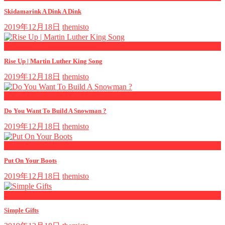
Skidamarink A Dink A Dink
2019年12月18日
themisto
now playing
Rise Up | Martin Luther King Song
2019年12月18日
themisto
now playing
Do You Want To Build A Snowman ?
2019年12月18日
themisto
now playing
Put On Your Boots
2019年12月18日
themisto
now playing
Simple Gifts