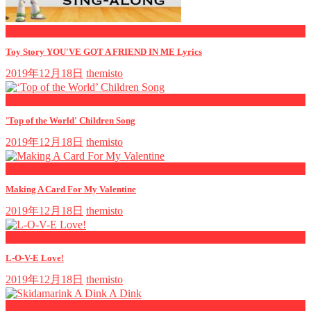
now playing
Toy Story YOU'VE GOT A FRIEND IN ME Lyrics
2019年12月18日
themisto
now playing
'Top of the World' Children Song
2019年12月18日
themisto
now playing
Making A Card For My Valentine
2019年12月18日
themisto
now playing
L-O-V-E Love!
2019年12月18日
themisto
now playing