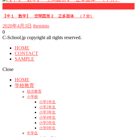
中学校1年・数学
【中１ 数学】 空間図形２ 正多面体 （７分）
2020年4月3日
themisto
0
C-School.jp copyright all rights reserved.
HOME
CONTACT
SAMPLE
Close
HOME
学校教育
幼児教育
小学校
小学1年生
小学2年生
小学3年生
小学4年生
小学5年生
小学6年生
中学生