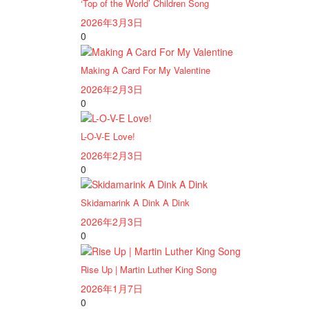
‘Top of the World’ Children Song
2026年3月3日
0
Making A Card For My Valentine
2026年2月3日
0
L-O-V-E Love!
2026年2月3日
0
Skidamarink A Dink A Dink
2026年2月3日
0
Rise Up | Martin Luther King Song
2026年1月7日
0