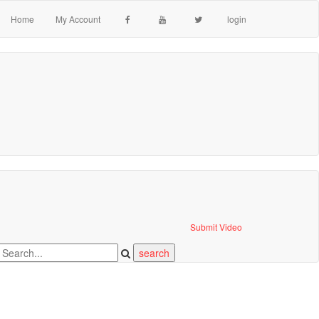
Home
My Account
login
Submit Video