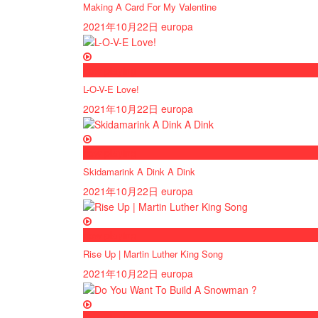
Making A Card For My Valentine
2021年10月22日
europa
now playing
L-O-V-E Love!
2021年10月22日
europa
now playing
Skidamarink A Dink A Dink
2021年10月22日
europa
now playing
Rise Up | Martin Luther King Song
2021年10月22日
europa
now playing