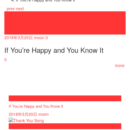
prev
next
Kids songs
えいご
幼児教育
語学・コミュニケーション
2018年3月20日
moon
0
If You’re Happy and You Know It
0
more
now viewing
If You’re Happy and You Know It
2018年3月20日
moon
now playing