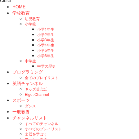
Close
HOME
学校教育
幼児教育
小学校
小学1年生
小学2年生
小学3年生
小学4年生
小学5年生
小学6年生
中学生
中学の歴史
プログラミング
全てのプレイリスト
英語チャンネル
キッズ英会話
Eigot Channel
スポーツ
ダンス
一般教養
チャンネルリスト
すべてのチャンネル
すべてのプレイリスト
楽器を学ぼう