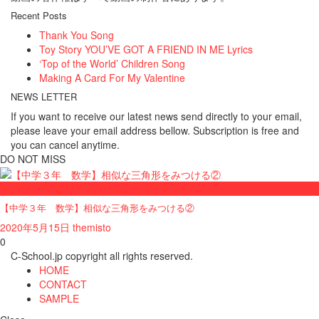
Recent Posts
Thank You Song
Toy Story YOU’VE GOT A FRIEND IN ME Lyrics
‘Top of the World’ Children Song
Making A Card For My Valentine
NEWS LETTER
If you want to receive our latest news send directly to your email,
please leave your email address bellow. Subscription is free and
you can cancel anytime.
DO NOT MISS
中学校3年・数学
【中学３年 数学】相似な三角形をみつける②
2020年5月15日
themisto
0
C-School.jp copyright all rights reserved.
HOME
CONTACT
SAMPLE