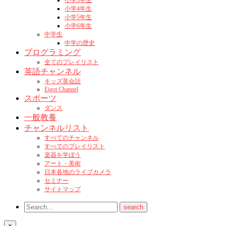
小学3年生
小学4年生
小学5年生
小学6年生
中学生
中学の歴史
プログラミング
全てのプレイリスト
英語チャンネル
キッズ英会話
Eigot Channel
スポーツ
ダンス
一般教養
チャンネルリスト
すべてのチャンネル
すべてのプレイリスト
楽器を学ぼう
アート・美術
日本各地のライブカメラ
セミナー
サイトマップ
×