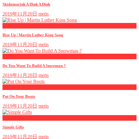
Skidamarink A Dink A Dink
2019年11月20日
metis
now playing
Rise Up | Martin Luther King Song
2019年11月20日
metis
now playing
Do You Want To Build A Snowman ?
2019年11月20日
metis
now playing
Put On Your Boots
2019年11月20日
metis
now playing
Simple Gifts
2019年11月20日
metis