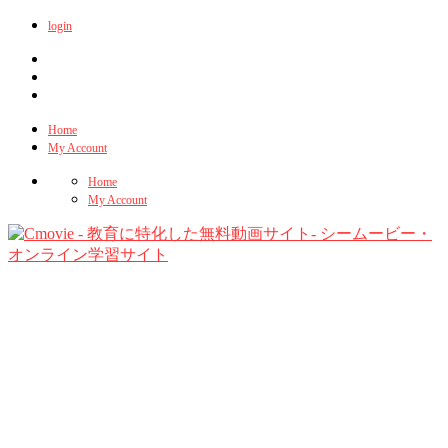
login
Home
My Account
Home
My Account