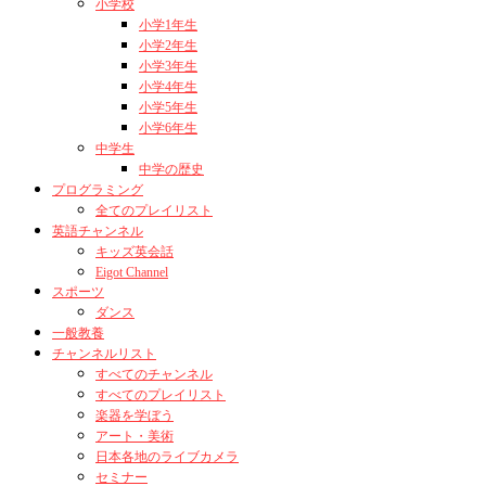
小学校
小学1年生
小学2年生
小学3年生
小学4年生
小学5年生
小学6年生
中学生
中学の歴史
プログラミング
全てのプレイリスト
英語チャンネル
キッズ英会話
Eigot Channel
スポーツ
ダンス
一般教養
チャンネルリスト
すべてのチャンネル
すべてのプレイリスト
楽器を学ぼう
アート・美術
日本各地のライブカメラ
セミナー