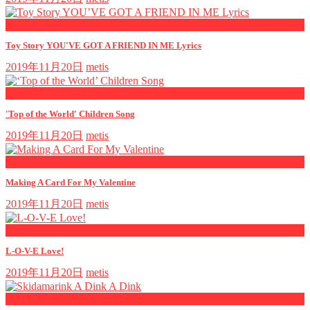
now playing
Toy Story YOU'VE GOT A FRIEND IN ME Lyrics
2019年11月20日
metis
now playing
'Top of the World' Children Song
2019年11月20日
metis
now playing
Making A Card For My Valentine
2019年11月20日
metis
now playing
L-O-V-E Love!
2019年11月20日
metis
now playing