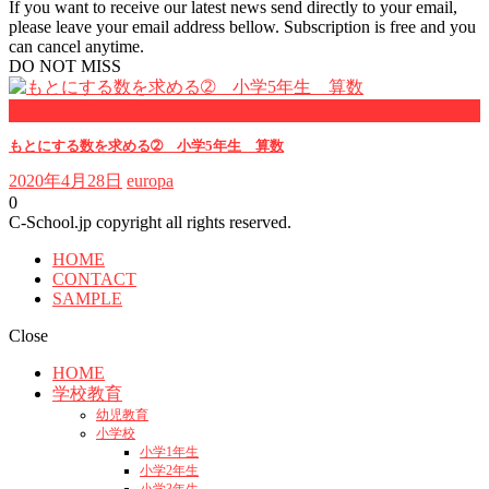
If you want to receive our latest news send directly to your email,
please leave your email address bellow. Subscription is free and you
can cancel anytime.
DO NOT MISS
小学５年
もとにする数を求める➁ 小学5年生 算数
2020年4月28日
europa
0
C-School.jp copyright all rights reserved.
HOME
CONTACT
SAMPLE
Close
HOME
学校教育
幼児教育
小学校
小学1年生
小学2年生