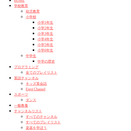
HOME
学校教育
幼児教育
小学校
小学1年生
小学2年生
小学3年生
小学4年生
小学5年生
小学6年生
中学生
中学の歴史
プログラミング
全てのプレイリスト
英語チャンネル
キッズ英会話
Eigot Channel
スポーツ
ダンス
一般教養
チャンネルリスト
すべてのチャンネル
すべてのプレイリスト
楽器を学ぼう