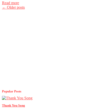
Read more
Posts
←
Older posts
navigation
Popular Posts
Thank You Song