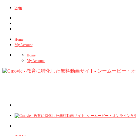
login
Home
My Account
Home
My Account