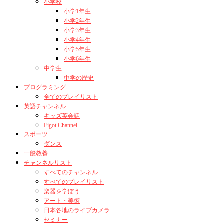
小学校
小学1年生
小学2年生
小学3年生
小学4年生
小学5年生
小学6年生
中学生
中学の歴史
プログラミング
全てのプレイリスト
英語チャンネル
キッズ英会話
Eigot Channel
スポーツ
ダンス
一般教養
チャンネルリスト
すべてのチャンネル
すべてのプレイリスト
楽器を学ぼう
アート・美術
日本各地のライブカメラ
セミナー