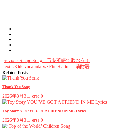
previous
Shape Song 形を英語で歌おう！
next
<Kids vocabulary> Fire Station 消防署
Related Posts
Thank You Song
2026年3月3日
ersa
0
Toy Story YOU’VE GOT A FRIEND IN ME Lyrics
2026年3月3日
ersa
0