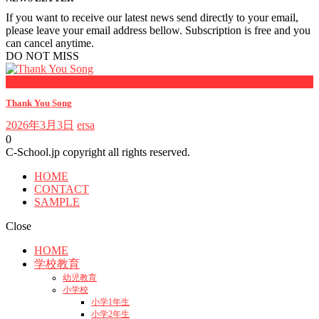
If you want to receive our latest news send directly to your email,
please leave your email address bellow. Subscription is free and you
can cancel anytime.
DO NOT MISS
Kids songs
Thank You Song
2026年3月3日
ersa
0
C-School.jp copyright all rights reserved.
HOME
CONTACT
SAMPLE
Close
HOME
学校教育
幼児教育
小学校
小学1年生
小学2年生