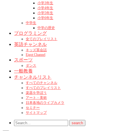
小学3年生
小学4年生
小学5年生
小学6年生
中学生
中学の歴史
プログラミング
全てのプレイリスト
英語チャンネル
キッズ英会話
Eigot Channel
スポーツ
ダンス
一般教養
チャンネルリスト
すべてのチャンネル
すべてのプレイリスト
楽器を学ぼう
アート・美術
日本各地のライブカメラ
セミナー
サイトマップ