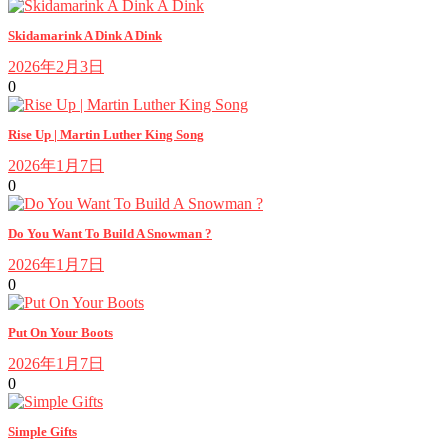
Skidamarink A Dink A Dink
2026年2月3日
0
Rise Up | Martin Luther King Song
2026年1月7日
0
Do You Want To Build A Snowman ?
2026年1月7日
0
Put On Your Boots
2026年1月7日
0
Simple Gifts