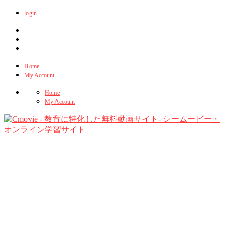
login
Home
My Account
Home
My Account