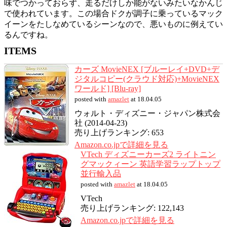
味でつかっておらず、走るだけしか能がないみたいなかんじ
で使われています。この場合ドクが調子に乗っているマック
イーンをたしなめているシーンなので、悪いものに例えてい
るんですね。
ITEMS
カーズ MovieNEX [ブルーレイ+DVD+デ
ジタルコピー(クラウド対応)+MovieNEX
ワールド] [Blu-ray]
posted with
amazlet
at 18.04.05
ウォルト・ディズニー・ジャパン株式会
社 (2014-04-23)
売り上げランキング: 653
Amazon.co.jpで詳細を見る
VTech ディズニーカーズ2 ライトニン
グマックィーン 英語学習ラップトップ
並行輸入品
posted with
amazlet
at 18.04.05
VTech
売り上げランキング: 122,143
Amazon.co.jpで詳細を見る