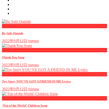
now viewing
Be Safe Outside
2022年9月12日
europa
now playing
Thank You Song
2022年9月12日
europa
now playing
Toy Story YOU'VE GOT A FRIEND IN ME Lyrics
2022年9月12日
europa
now playing
'Top of the World' Children Song