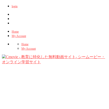
login
Home
My Account
Home
My Account