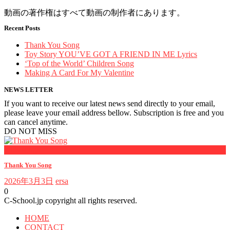
動画の著作権はすべて動画の制作者にあります。
Recent Posts
Thank You Song
Toy Story YOU’VE GOT A FRIEND IN ME Lyrics
‘Top of the World’ Children Song
Making A Card For My Valentine
NEWS LETTER
If you want to receive our latest news send directly to your email,
please leave your email address bellow. Subscription is free and you
can cancel anytime.
DO NOT MISS
Kids songs
Thank You Song
2026年3月3日
ersa
0
C-School.jp copyright all rights reserved.
HOME
CONTACT