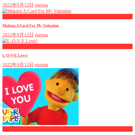
2022年9月12日
europa
now playing
Making A Card For My Valentine
2022年9月12日
europa
now playing
L-O-V-E Love!
2022年9月12日
europa
now playing