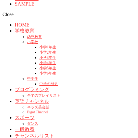
SAMPLE
Close
HOME
学校教育
幼児教育
小学校
小学1年生
小学2年生
小学3年生
小学4年生
小学5年生
小学6年生
中学生
中学の歴史
プログラミング
全てのプレイリスト
英語チャンネル
キッズ英会話
Eigot Channel
スポーツ
ダンス
一般教養
チャンネルリスト