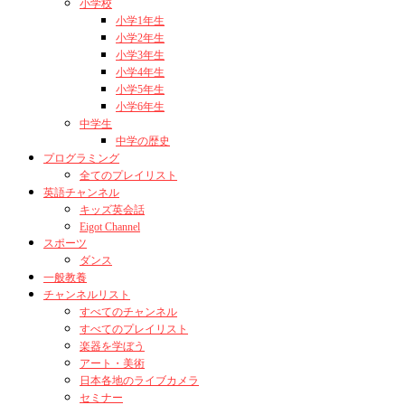
小学校
小学1年生
小学2年生
小学3年生
小学4年生
小学5年生
小学6年生
中学生
中学の歴史
プログラミング
全てのプレイリスト
英語チャンネル
キッズ英会話
Eigot Channel
スポーツ
ダンス
一般教養
チャンネルリスト
すべてのチャンネル
すべてのプレイリスト
楽器を学ぼう
アート・美術
日本各地のライブカメラ
セミナー