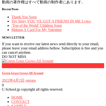
動画の著作権はすべて動画の制作者にあります。
Recent Posts
Thank You Song
Toy Story YOU’VE GOT A FRIEND IN ME Lyrics
‘Top of the World’ Children Song
Making A Card For My Valentine
NEWS LETTER
If you want to receive our latest news send directly to your email,
please leave your email address bellow. Subscription is free and you
can cancel anytime.
DO NOT MISS
おしらせ
Green Grass Grows All Around
2022年4月2日
europa
0
C-School.jp copyright all rights reserved.
HOME
CONTACT
SAMPLE