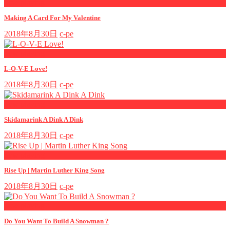
now playing
Making A Card For My Valentine
2018年8月30日
c-pe
now playing
L-O-V-E Love!
2018年8月30日
c-pe
now playing
Skidamarink A Dink A Dink
2018年8月30日
c-pe
now playing
Rise Up | Martin Luther King Song
2018年8月30日
c-pe
now playing
Do You Want To Build A Snowman ?