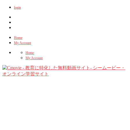
login
Home
My Account
Home
My Account