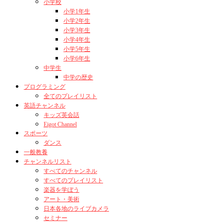
小学校
小学1年生
小学2年生
小学3年生
小学4年生
小学5年生
小学6年生
中学生
中学の歴史
プログラミング
全てのプレイリスト
英語チャンネル
キッズ英会話
Eigot Channel
スポーツ
ダンス
一般教養
チャンネルリスト
すべてのチャンネル
すべてのプレイリスト
楽器を学ぼう
アート・美術
日本各地のライブカメラ
セミナー