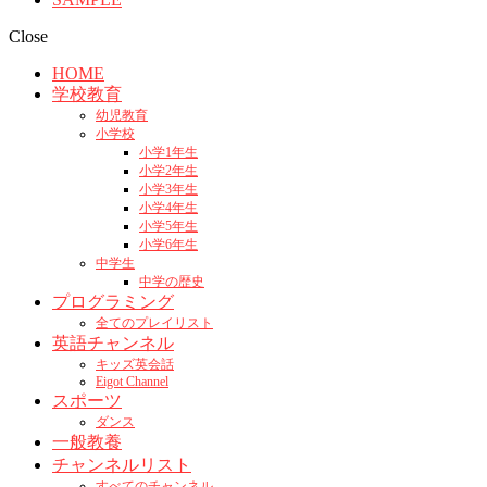
Close
HOME
学校教育
幼児教育
小学校
小学1年生
小学2年生
小学3年生
小学4年生
小学5年生
小学6年生
中学生
中学の歴史
プログラミング
全てのプレイリスト
英語チャンネル
キッズ英会話
Eigot Channel
スポーツ
ダンス
一般教養
チャンネルリスト
すべてのチャンネル