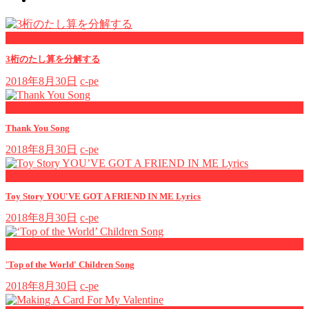
now viewing
3桁のたし算を分解する
2018年8月30日
c-pe
now playing
Thank You Song
2018年8月30日
c-pe
now playing
Toy Story YOU'VE GOT A FRIEND IN ME Lyrics
2018年8月30日
c-pe
now playing
'Top of the World' Children Song
2018年8月30日
c-pe