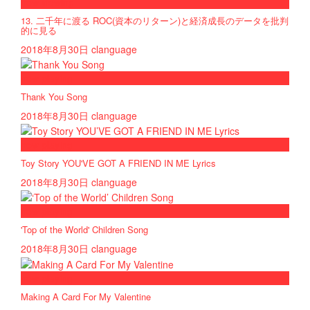
now viewing
13. 二千年に渡る ROC(資本のリターン)と経済成長のデータを批判
的に見る
2018年8月30日
clanguage
now playing
Thank You Song
2018年8月30日
clanguage
now playing
Toy Story YOU'VE GOT A FRIEND IN ME Lyrics
2018年8月30日
clanguage
now playing
'Top of the World' Children Song
2018年8月30日
clanguage
now playing
Making A Card For My Valentine