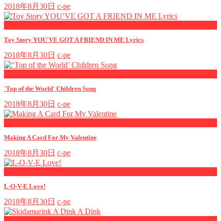
2018年8月30日
c-pe
now playing
Toy Story YOU'VE GOT A FRIEND IN ME Lyrics
2018年8月30日
c-pe
now playing
'Top of the World' Children Song
2018年8月30日
c-pe
now playing
Making A Card For My Valentine
2018年8月30日
c-pe
now playing
L-O-V-E Love!
2018年8月30日
c-pe
now playing