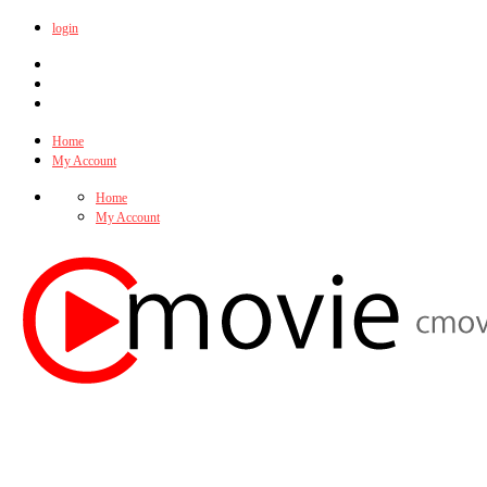
login
Home
My Account
Home
My Account