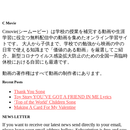
C Movie
Cmovie(シームービー）は学校の授業を補完する動画や生涯
学習に役立つ無料配信中の動画を集めたオンライン学習サイ
トです。 大人から子供まで、学校での勉強から映画の中の
日常で使える知識まで「価値のある動画」を厳選してご紹
介。新型コロナウイルス感染拡大防止のための全国一斉臨時
休校における自習にも最適です。
動画の著作権はすべて動画の制作者にあります。
Recent Posts
Thank You Song
Toy Story YOU’VE GOT A FRIEND IN ME Lyrics
‘Top of the World’ Children Song
Making A Card For My Valentine
NEWS LETTER
If you want to receive our latest news send directly to your email,
please leave your email address bellow. Subscription is free and you