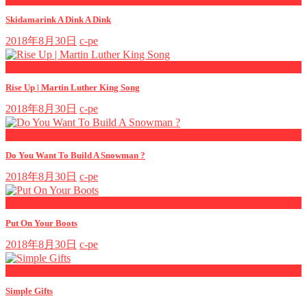
Skidamarink A Dink A Dink
2018年8月30日
c-pe
now playing
Rise Up | Martin Luther King Song
2018年8月30日
c-pe
now playing
Do You Want To Build A Snowman ?
2018年8月30日
c-pe
now playing
Put On Your Boots
2018年8月30日
c-pe
now playing
Simple Gifts