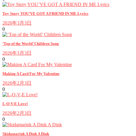
Toy Story YOU’VE GOT A FRIEND IN ME Lyrics
2026年3月3日
0
‘Top of the World’ Children Song
2026年3月3日
0
Making A Card For My Valentine
2026年2月3日
0
L-O-V-E Love!
2026年2月3日
0
Skidamarink A Dink A Dink