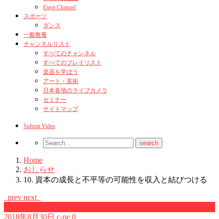
Eigot Channel
スポーツ
ダンス
一般教養
チャンネルリスト
すべてのチャンネル
すべてのプレイリスト
楽器を学ぼう
アート・美術
日本各地のライブカメラ
セミナー
サイトマップ
Submit Video
Home
おしらせ
10. 資本の成長と不平等の可能性を収入と結びつける
prev
next
おしらせ
2018年8月30日
c-pe
0