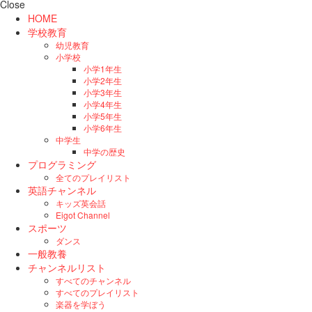
Close
HOME
学校教育
幼児教育
小学校
小学1年生
小学2年生
小学3年生
小学4年生
小学5年生
小学6年生
中学生
中学の歴史
プログラミング
全てのプレイリスト
英語チャンネル
キッズ英会話
Eigot Channel
スポーツ
ダンス
一般教養
チャンネルリスト
すべてのチャンネル
すべてのプレイリスト
楽器を学ぼう