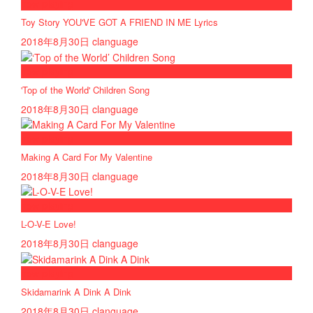
now playing
Toy Story YOU'VE GOT A FRIEND IN ME Lyrics
2018年8月30日
clanguage
now playing
'Top of the World' Children Song
2018年8月30日
clanguage
now playing
Making A Card For My Valentine
2018年8月30日
clanguage
now playing
L-O-V-E Love!
2018年8月30日
clanguage
now playing
Skidamarink A Dink A Dink
2018年8月30日
clanguage