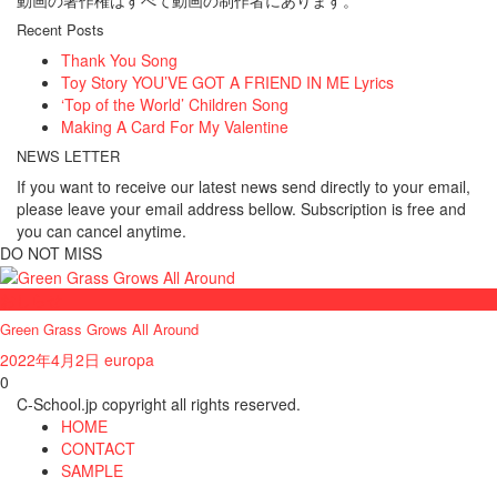
動画の著作権はすべて動画の制作者にあります。
Recent Posts
Thank You Song
Toy Story YOU’VE GOT A FRIEND IN ME Lyrics
‘Top of the World’ Children Song
Making A Card For My Valentine
NEWS LETTER
If you want to receive our latest news send directly to your email,
please leave your email address bellow. Subscription is free and
you can cancel anytime.
DO NOT MISS
おしらせ
Green Grass Grows All Around
2022年4月2日
europa
0
C-School.jp copyright all rights reserved.
HOME
CONTACT
SAMPLE