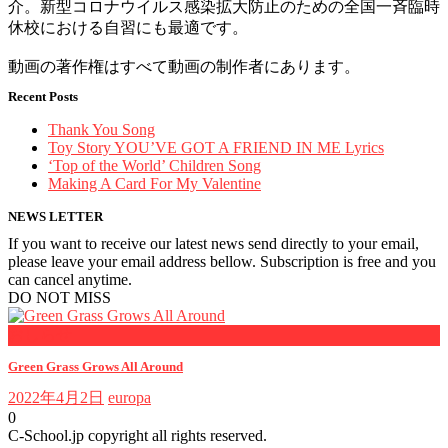
介。新型コロナウイルス感染拡大防止のための全国一斉臨時
休校における自習にも最適です。
動画の著作権はすべて動画の制作者にあります。
Recent Posts
Thank You Song
Toy Story YOU’VE GOT A FRIEND IN ME Lyrics
‘Top of the World’ Children Song
Making A Card For My Valentine
NEWS LETTER
If you want to receive our latest news send directly to your email,
please leave your email address bellow. Subscription is free and you
can cancel anytime.
DO NOT MISS
おしらせ
Green Grass Grows All Around
2022年4月2日
europa
0
C-School.jp copyright all rights reserved.