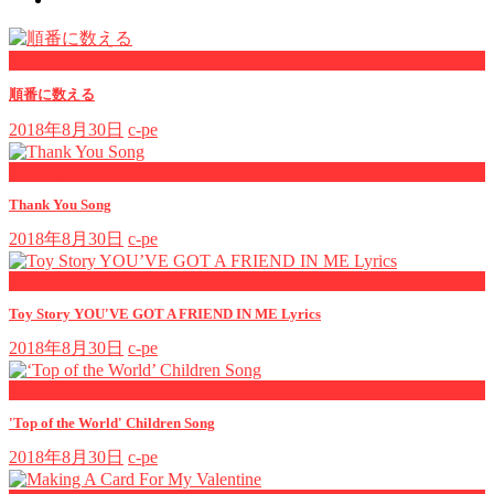
now viewing
順番に数える
2018年8月30日
c-pe
now playing
Thank You Song
2018年8月30日
c-pe
now playing
Toy Story YOU'VE GOT A FRIEND IN ME Lyrics
2018年8月30日
c-pe
now playing
'Top of the World' Children Song
2018年8月30日
c-pe