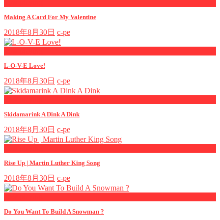
now playing
Making A Card For My Valentine
2018年8月30日
c-pe
now playing
L-O-V-E Love!
2018年8月30日
c-pe
now playing
Skidamarink A Dink A Dink
2018年8月30日
c-pe
now playing
Rise Up | Martin Luther King Song
2018年8月30日
c-pe
now playing
Do You Want To Build A Snowman ?