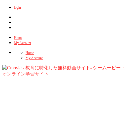
login
Home
My Account
Home
My Account