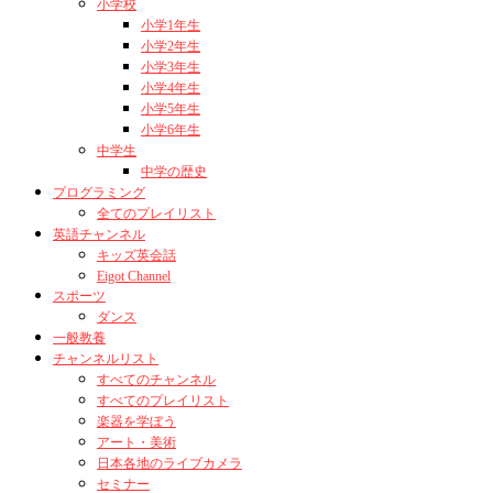
小学校
小学1年生
小学2年生
小学3年生
小学4年生
小学5年生
小学6年生
中学生
中学の歴史
プログラミング
全てのプレイリスト
英語チャンネル
キッズ英会話
Eigot Channel
スポーツ
ダンス
一般教養
チャンネルリスト
すべてのチャンネル
すべてのプレイリスト
楽器を学ぼう
アート・美術
日本各地のライブカメラ
セミナー