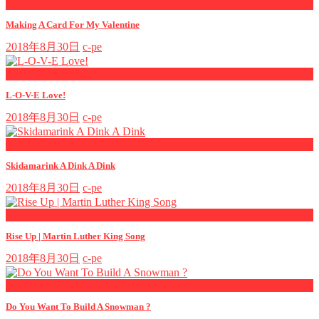
now playing
Making A Card For My Valentine
2018年8月30日
c-pe
now playing
L-O-V-E Love!
2018年8月30日
c-pe
now playing
Skidamarink A Dink A Dink
2018年8月30日
c-pe
now playing
Rise Up | Martin Luther King Song
2018年8月30日
c-pe
now playing
Do You Want To Build A Snowman ?