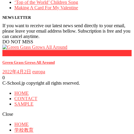
‘Top of the World’ Children Song
Making A Card For My Valentine
NEWS LETTER
If you want to receive our latest news send directly to your email,
please leave your email address bellow. Subscription is free and you
can cancel anytime.
DO NOT MISS
おしらせ
Green Grass Grows All Around
2022年4月2日
europa
0
C-School.jp copyright all rights reserved.
HOME
CONTACT
SAMPLE
Close
HOME
学校教育