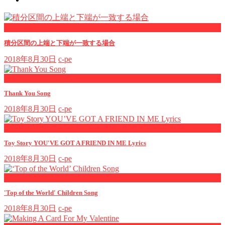
now viewing
積分区間の上端と下端が一致する場合
2018年8月30日
c-pe
now playing
Thank You Song
2018年8月30日
c-pe
now playing
Toy Story YOU'VE GOT A FRIEND IN ME Lyrics
2018年8月30日
c-pe
now playing
'Top of the World' Children Song
2018年8月30日
c-pe