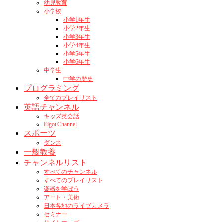
幼児教育
小学校
小学1年生
小学2年生
小学3年生
小学4年生
小学5年生
小学6年生
中学生
中学の歴史
プログラミング
全てのプレイリスト
英語チャンネル
キッズ英会話
Eigot Channel
スポーツ
ダンス
一般教養
チャンネルリスト
すべてのチャンネル
すべてのプレイリスト
楽器を学ぼう
アート・美術
日本各地のライブカメラ
セミナー