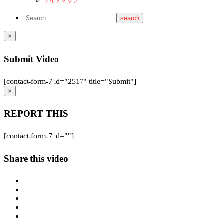
サイトマップ
×
Submit Video
[contact-form-7 id="2517" title="Submit"]
×
REPORT THIS
[contact-form-7 id=""]
Share this video