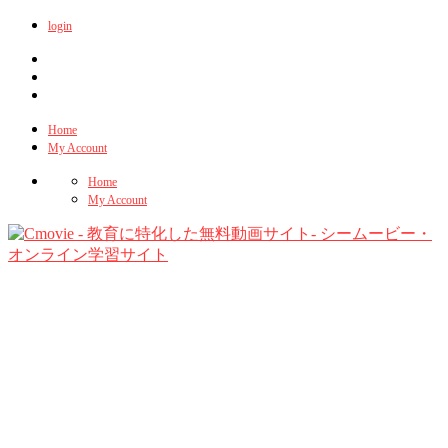
login
Home
My Account
Home
My Account