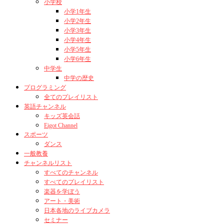
小学校
小学1年生
小学2年生
小学3年生
小学4年生
小学5年生
小学6年生
中学生
中学の歴史
プログラミング
全てのプレイリスト
英語チャンネル
キッズ英会話
Eigot Channel
スポーツ
ダンス
一般教養
チャンネルリスト
すべてのチャンネル
すべてのプレイリスト
楽器を学ぼう
アート・美術
日本各地のライブカメラ
セミナー