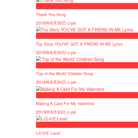
now playing
Thank You Song
2018年8月30日
c-pe
now playing
Toy Story YOU'VE GOT A FRIEND IN ME Lyrics
2018年8月30日
c-pe
now playing
'Top of the World' Children Song
2018年8月30日
c-pe
now playing
Making A Card For My Valentine
2018年8月30日
c-pe
now playing
L-O-V-E Love!