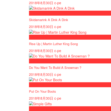
2018年8月30日
c-pe
now playing
Skidamarink A Dink A Dink
2018年8月30日
c-pe
now playing
Rise Up | Martin Luther King Song
2018年8月30日
c-pe
now playing
Do You Want To Build A Snowman ?
2018年8月30日
c-pe
now playing
Put On Your Boots
2018年8月30日
c-pe
now playing