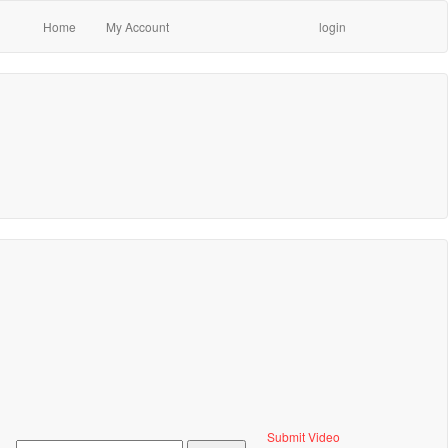
Home
My Account
login
Submit Video