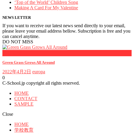
‘Top of the World’ Children Song
Making A Card For My Valentine
NEWS LETTER
If you want to receive our latest news send directly to your email,
please leave your email address bellow. Subscription is free and you
can cancel anytime.
DO NOT MISS
おしらせ
Green Grass Grows All Around
2022年4月2日
europa
0
C-School.jp copyright all rights reserved.
HOME
CONTACT
SAMPLE
Close
HOME
学校教育