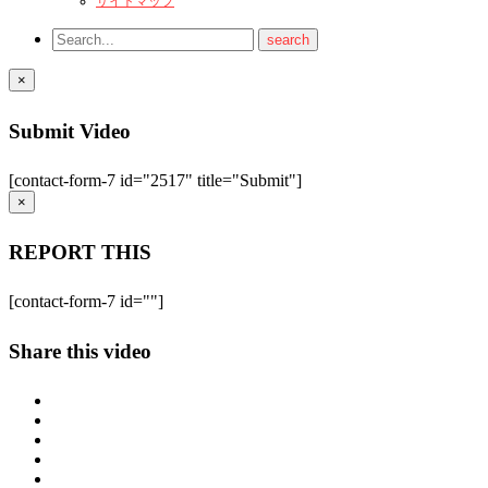
サイトマップ
×
Submit Video
[contact-form-7 id="2517" title="Submit"]
×
REPORT THIS
[contact-form-7 id=""]
Share this video