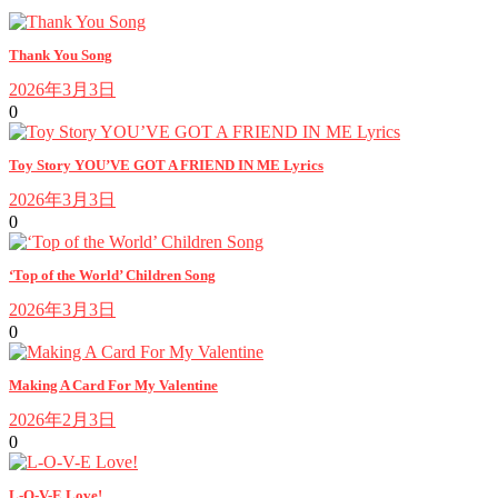
Thank You Song
2026年3月3日
0
Toy Story YOU’VE GOT A FRIEND IN ME Lyrics
2026年3月3日
0
‘Top of the World’ Children Song
2026年3月3日
0
Making A Card For My Valentine
2026年2月3日
0
L-O-V-E Love!