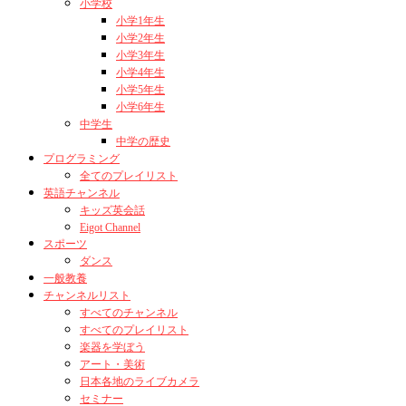
小学校
小学1年生
小学2年生
小学3年生
小学4年生
小学5年生
小学6年生
中学生
中学の歴史
プログラミング
全てのプレイリスト
英語チャンネル
キッズ英会話
Eigot Channel
スポーツ
ダンス
一般教養
チャンネルリスト
すべてのチャンネル
すべてのプレイリスト
楽器を学ぼう
アート・美術
日本各地のライブカメラ
セミナー