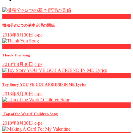
now viewing
微積分の2つの基本定理の関係
2018年8月30日
c-pe
now playing
Thank You Song
2018年8月30日
c-pe
now playing
Toy Story YOU'VE GOT A FRIEND IN ME Lyrics
2018年8月30日
c-pe
now playing
'Top of the World' Children Song
2018年8月30日
c-pe