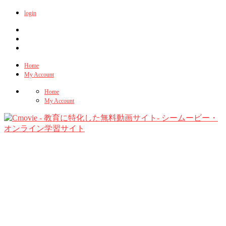
login
Home
My Account
Home
My Account