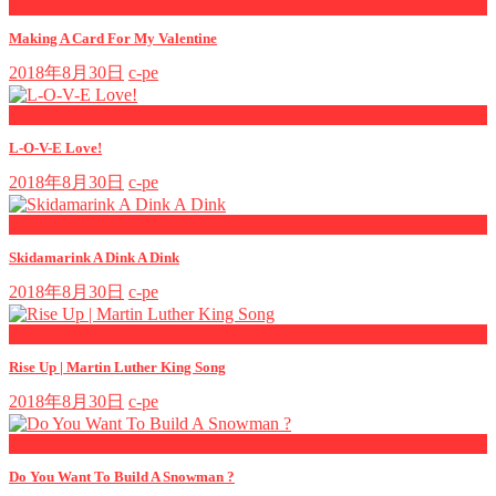
now playing
Making A Card For My Valentine
2018年8月30日
c-pe
now playing
L-O-V-E Love!
2018年8月30日
c-pe
now playing
Skidamarink A Dink A Dink
2018年8月30日
c-pe
now playing
Rise Up | Martin Luther King Song
2018年8月30日
c-pe
now playing
Do You Want To Build A Snowman ?