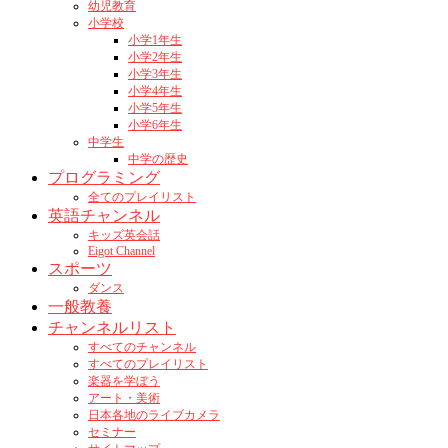
幼児教育
小学校
小学1年生
小学2年生
小学3年生
小学4年生
小学5年生
小学6年生
中学生
中学の歴史
プログラミング
全てのプレイリスト
英語チャンネル
キッズ英会話
Eigot Channel
スポーツ
ダンス
一般教養
チャンネルリスト
すべてのチャンネル
すべてのプレイリスト
楽器を学ぼう
アート・美術
日本各地のライブカメラ
セミナー