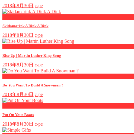
2018年8月30日
c-pe
now playing
Skidamarink A Dink A Dink
2018年8月30日
c-pe
now playing
Rise Up | Martin Luther King Song
2018年8月30日
c-pe
now playing
Do You Want To Build A Snowman ?
2018年8月30日
c-pe
now playing
Put On Your Boots
2018年8月30日
c-pe