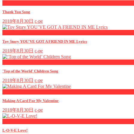
now playing
Thank You Song
2018年8月30日
c-pe
now playing
Toy Story YOU'VE GOT A FRIEND IN ME Lyrics
2018年8月30日
c-pe
now playing
'Top of the World' Children Song
2018年8月30日
c-pe
now playing
Making A Card For My Valentine
2018年8月30日
c-pe
now playing
L-O-V-E Love!