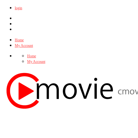
login
Home
My Account
Home
My Account