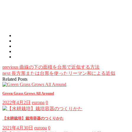
previous
曲線の下の面積を台形で近似する方法
next
長方形または台形を使ったリーマン和による近似
Related Posts
Green Grass Grows All Around
2022年4月2日
europa
0
【水耕栽培】栽培容器のつくりかた
2021年4月30日
europa
0