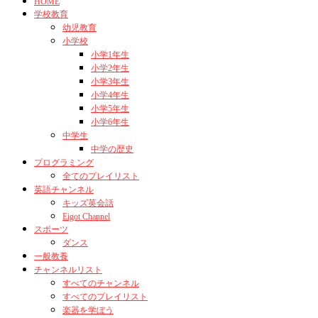
HOME
学校教育
幼児教育
小学校
小学1年生
小学2年生
小学3年生
小学4年生
小学5年生
小学6年生
中学生
中学の歴史
プログラミング
全てのプレイリスト
英語チャンネル
キッズ英会話
Eigot Channel
スポーツ
ダンス
一般教養
チャンネルリスト
すべてのチャンネル
すべてのプレイリスト
楽器を学ぼう