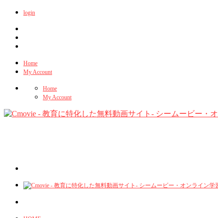
login
Home
My Account
Home
My Account