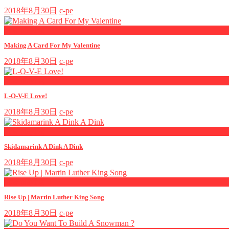
2018年8月30日
c-pe
now playing
Making A Card For My Valentine
2018年8月30日
c-pe
now playing
L-O-V-E Love!
2018年8月30日
c-pe
now playing
Skidamarink A Dink A Dink
2018年8月30日
c-pe
now playing
Rise Up | Martin Luther King Song
2018年8月30日
c-pe