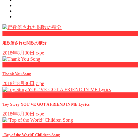
now viewing
定数倍された関数の積分
2018年8月30日
c-pe
now playing
Thank You Song
2018年8月30日
c-pe
now playing
Toy Story YOU'VE GOT A FRIEND IN ME Lyrics
2018年8月30日
c-pe
now playing
'Top of the World' Children Song