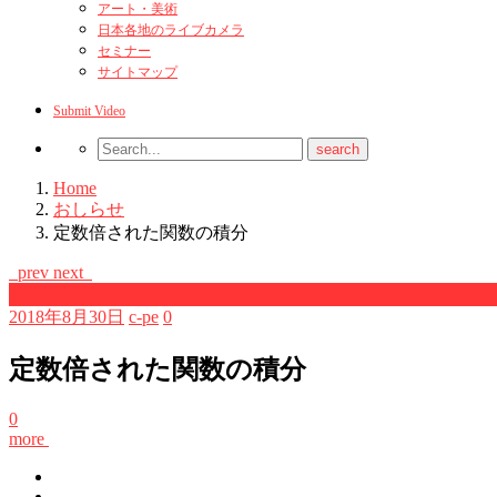
アート・美術
日本各地のライブカメラ
セミナー
サイトマップ
Submit Video
Home
おしらせ
定数倍された関数の積分
prev
next
おしらせ
2018年8月30日
c-pe
0
定数倍された関数の積分
0
more