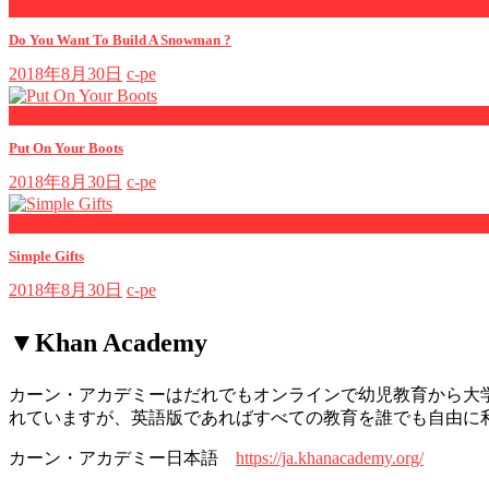
now playing
Do You Want To Build A Snowman ?
2018年8月30日
c-pe
now playing
Put On Your Boots
2018年8月30日
c-pe
now playing
Simple Gifts
2018年8月30日
c-pe
▼Khan Academy
カーン・アカデミーはだれでもオンラインで幼児教育から大
れていますが、英語版であればすべての教育を誰でも自由に
カーン・アカデミー日本語
https://ja.khanacademy.org/