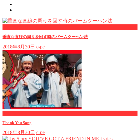
now viewing
垂直な直線の周りを回す時のバームクーヘン法
2018年8月30日
c-pe
now playing
Thank You Song
2018年8月30日
c-pe