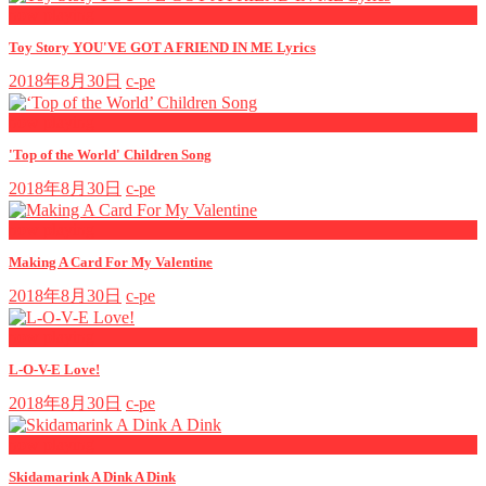
now playing
Toy Story YOU'VE GOT A FRIEND IN ME Lyrics
2018年8月30日
c-pe
now playing
'Top of the World' Children Song
2018年8月30日
c-pe
now playing
Making A Card For My Valentine
2018年8月30日
c-pe
now playing
L-O-V-E Love!
2018年8月30日
c-pe
now playing
Skidamarink A Dink A Dink