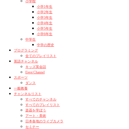
小学校
小学1年生
小学2年生
小学3年生
小学4年生
小学5年生
小学6年生
中学生
中学の歴史
プログラミング
全てのプレイリスト
英語チャンネル
キッズ英会話
Eigot Channel
スポーツ
ダンス
一般教養
チャンネルリスト
すべてのチャンネル
すべてのプレイリスト
楽器を学ぼう
アート・美術
日本各地のライブカメラ
セミナー