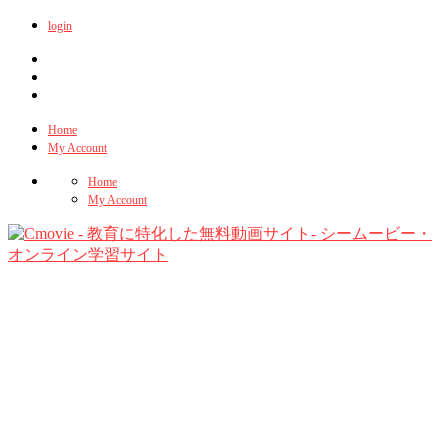
login
Home
My Account
Home
My Account