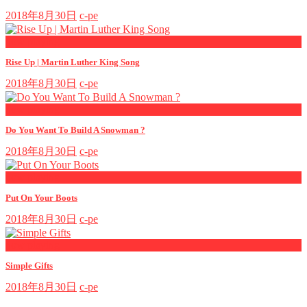
2018年8月30日
c-pe
now playing
Rise Up | Martin Luther King Song
2018年8月30日
c-pe
now playing
Do You Want To Build A Snowman ?
2018年8月30日
c-pe
now playing
Put On Your Boots
2018年8月30日
c-pe
now playing
Simple Gifts
2018年8月30日
c-pe