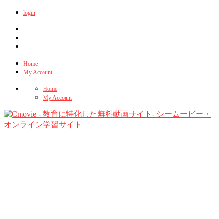
login
Home
My Account
Home
My Account