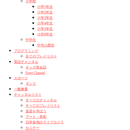
小学校
小学1年生
小学2年生
小学3年生
小学4年生
小学5年生
小学6年生
中学生
中学の歴史
プログラミング
全てのプレイリスト
英語チャンネル
キッズ英会話
Eigot Channel
スポーツ
ダンス
一般教養
チャンネルリスト
すべてのチャンネル
すべてのプレイリスト
楽器を学ぼう
アート・美術
日本各地のライブカメラ
セミナー