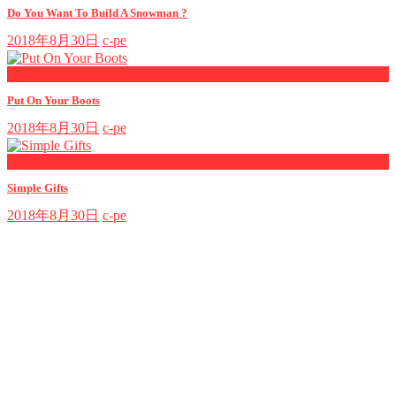
Do You Want To Build A Snowman ?
2018年8月30日
c-pe
now playing
Put On Your Boots
2018年8月30日
c-pe
now playing
Simple Gifts
2018年8月30日
c-pe