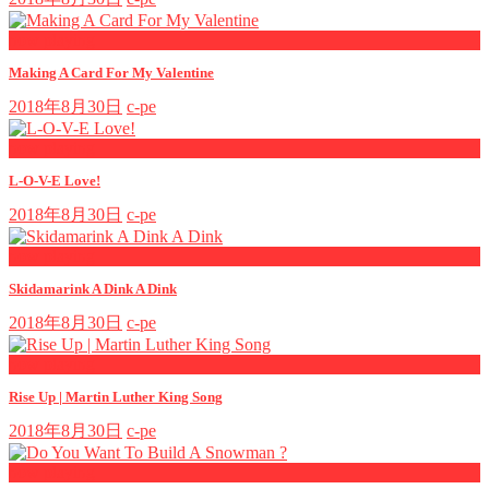
now playing
Making A Card For My Valentine
2018年8月30日
c-pe
now playing
L-O-V-E Love!
2018年8月30日
c-pe
now playing
Skidamarink A Dink A Dink
2018年8月30日
c-pe
now playing
Rise Up | Martin Luther King Song
2018年8月30日
c-pe
now playing