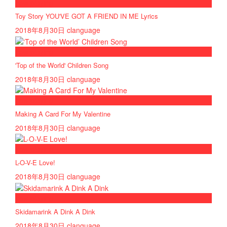
now playing
Toy Story YOU'VE GOT A FRIEND IN ME Lyrics
2018年8月30日
clanguage
now playing
'Top of the World' Children Song
2018年8月30日
clanguage
now playing
Making A Card For My Valentine
2018年8月30日
clanguage
now playing
L-O-V-E Love!
2018年8月30日
clanguage
now playing
Skidamarink A Dink A Dink
2018年8月30日
clanguage