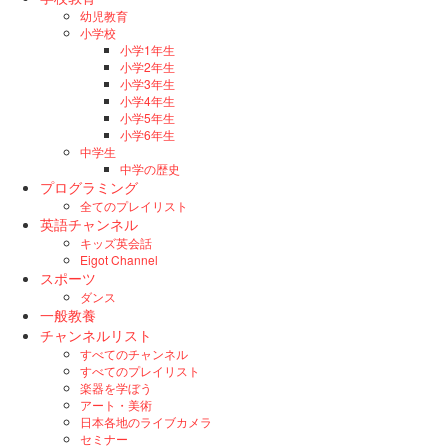
幼児教育
小学校
小学1年生
小学2年生
小学3年生
小学4年生
小学5年生
小学6年生
中学生
中学の歴史
プログラミング
全てのプレイリスト
英語チャンネル
キッズ英会話
Eigot Channel
スポーツ
ダンス
一般教養
チャンネルリスト
すべてのチャンネル
すべてのプレイリスト
楽器を学ぼう
アート・美術
日本各地のライブカメラ
セミナー