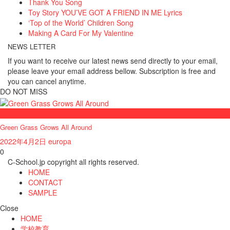
Thank You Song
Toy Story YOU’VE GOT A FRIEND IN ME Lyrics
‘Top of the World’ Children Song
Making A Card For My Valentine
NEWS LETTER
If you want to receive our latest news send directly to your email,
please leave your email address bellow. Subscription is free and
you can cancel anytime.
DO NOT MISS
おしらせ
Green Grass Grows All Around
2022年4月2日
europa
0
C-School.jp copyright all rights reserved.
HOME
CONTACT
SAMPLE
Close
HOME
学校教育