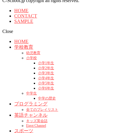
C-School.jp copyright all rights reserved.
HOME
CONTACT
SAMPLE
Close
HOME
学校教育
幼児教育
小学校
小学1年生
小学2年生
小学3年生
小学4年生
小学5年生
小学6年生
中学生
中学の歴史
プログラミング
全てのプレイリスト
英語チャンネル
キッズ英会話
Eigot Channel
スポーツ