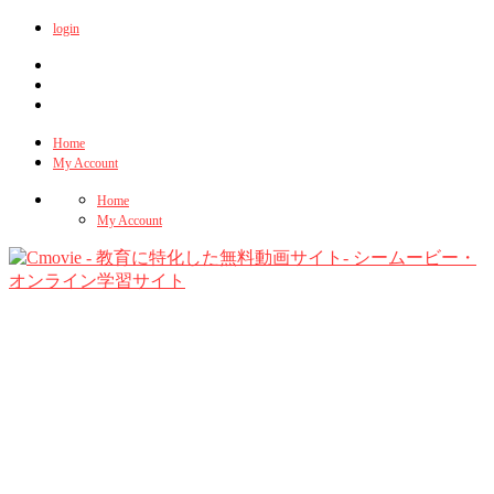
login
Home
My Account
Home
My Account