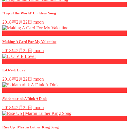
now playing
'Top of the World' Children Song
2018年2月22日
moon
now playing
Making A Card For My Valentine
2018年2月22日
moon
now playing
L-O-V-E Love!
2018年2月22日
moon
now playing
Skidamarink A Dink A Dink
2018年2月22日
moon
now playing
Rise Up | Martin Luther King Song