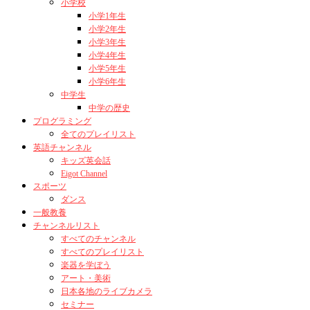
小学校
小学1年生
小学2年生
小学3年生
小学4年生
小学5年生
小学6年生
中学生
中学の歴史
プログラミング
全てのプレイリスト
英語チャンネル
キッズ英会話
Eigot Channel
スポーツ
ダンス
一般教養
チャンネルリスト
すべてのチャンネル
すべてのプレイリスト
楽器を学ぼう
アート・美術
日本各地のライブカメラ
セミナー