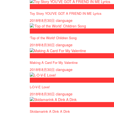
now playing
Toy Story YOU'VE GOT A FRIEND IN ME Lyrics
2018年8月30日
clanguage
now playing
'Top of the World' Children Song
2018年8月30日
clanguage
now playing
Making A Card For My Valentine
2018年8月30日
clanguage
now playing
L-O-V-E Love!
2018年8月30日
clanguage
now playing
Skidamarink A Dink A Dink